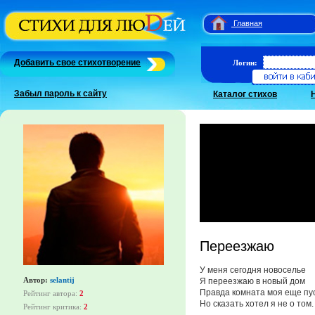
Главная
Добавить свое стихотворение
Логин:
Забыл пароль к сайту
Каталог стихов
Переезжаю
У меня сегодня новоселье
Автор:
selantij
Я переезжаю в новый дом
Правда комната моя еще пу
Рейтинг автора:
2
Но сказать хотел я не о том.
Рейтинг критика:
2