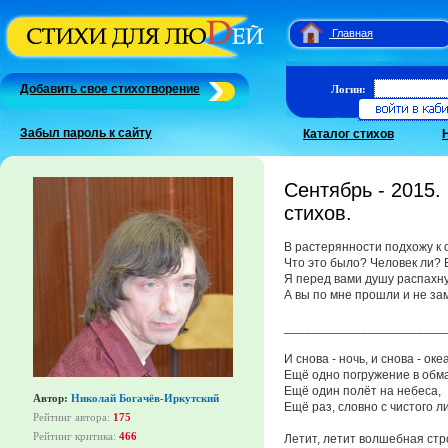
Главная
Добавить свое стихотворение
Логин:
Забыл пароль к сайту
Каталог стихов
Сентябрь - 2015.
стихов.
В растерянности подхожу к о
Что это было? Человек ли? 
Я перед вами душу распахну
А вы по мне прошли и не зам
_______________________
И снова - ночь, и снова - оке
Ещё одно погружение в обм
Ещё один полёт на небеса,
Автор:
Николай Богачёв-Иркутский
Ещё раз, словно с чистого л
Рейтинг автора:
175
Рейтинг критика:
466
Летит, летит волшебная стр