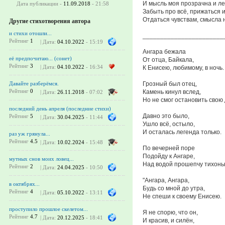
И мысль моя прозрачна и ле
Дата публикации -
11.09.2018
- 21:58
Забыть про всё, прижаться и
Отдаться чувствам, смысла н
Другие стихотворения автора
и стихи отошли...
_______________________
Рейтинг
1
| Дата:
04.10.2022
- 15:19
Ангара бежала
её предпочитаю... (сонет)
От отца, Байкала,
Рейтинг
3
| Дата:
04.10.2022
- 16:34
К Енисею, любимому, в ночь.
Грозный был отец,
Давайте разберёмся.
Рейтинг
0
Камень кинул вслед,
| Дата:
26.11.2018
- 07:02
Но не смог остановить свою 
последний день апреля (последние стихи)
Давно это было,
Рейтинг
5
| Дата:
30.04.2025
- 11:44
Ушло всё, остыло,
И осталась легенда только.
раз уж грянула...
Рейтинг
4.5
| Дата:
10.02.2024
- 15:48
По вечерней поре
Подойду к Ангаре,
мутных снов моих ловец...
Над водой прошепчу тихонь
Рейтинг
2
| Дата:
24.04.2025
- 10:50
"Ангара, Ангара,
в октябрях...
Будь со мной до утра,
Рейтинг
4
| Дата:
05.10.2022
- 13:11
Не спеши к своему Енисею.
проступило прошлое скелетом...
Я не спорю, что он,
Рейтинг
4.7
| Дата:
20.12.2025
- 18:41
И красив, и силён,