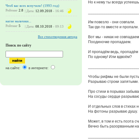
Но к нему ты всегда успеешь.
Чтоб вас всех вспучило! (1993 год)
Рейтинг
2.8
| Дата:
12.09.2018
- 16:46
_______________________
нагие мальчики...
Им повезло - они совпали.
Рейтинг
5
| Дата:
08.10.2018
- 09:13
Так где-то вместе и пропали.
Вот мы - никак не совпадаем
Все стихотворения автора
Поодиночке пропадаем.
Поиск по сайту
И пропадём ведь, пропадём
По одному! Или вдвоём?
_______________________
на сайте:
в интернете:
Чтобы рифмы не были пусты
Разрываю строки запятыми.
Про стихи в порывах забыва
На сосуды сердце разрываю
И отдельных слов в стихах н
На фотоны разрываю душу.
Может, в том и есть поэта сч
Вечно быть разорванным на 
_______________________