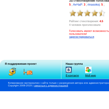
За стихотворение голосов
5
;
АнЧаР
:
3
;
rinasokoj
:
5
;
Рейтинг стихотворения:
4.5
4 человек проголосовало
Голосовать имеют возможность
пользователи!
зарегистрироваться
Я поддерживаю проект
Наша группа
В контакте
Мой мир
Копирование материалов с сайта только с разрешения автора или администратора
Copyright 2008-2016 |
связаться с администрацией