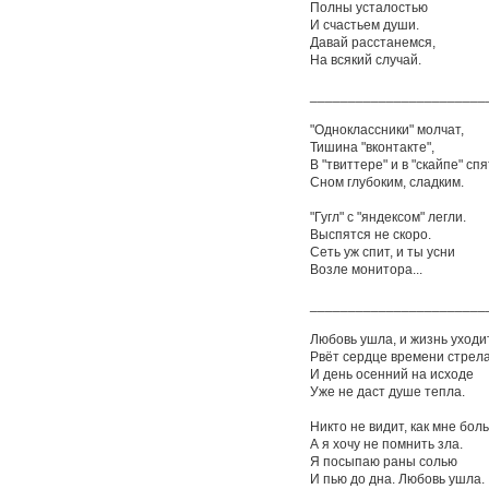
Полны усталостью
И счастьем души.
Давай расстанемся,
На всякий случай.
_______________________
"Одноклассники" молчат,
Тишина "вконтакте",
В "твиттере" и в "скайпе" спя
Сном глубоким, сладким.
"Гугл" с "яндексом" легли.
Выспятся не скоро.
Сеть уж спит, и ты усни
Возле монитора...
_______________________
Любовь ушла, и жизнь уходит
Рвёт сердце времени стрела
И день осенний на исходе
Уже не даст душе тепла.
Никто не видит, как мне боль
А я хочу не помнить зла.
Я посыпаю раны солью
И пью до дна. Любовь ушла.