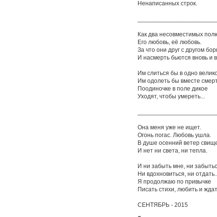
Ненаписанных строк.
_______________________
Как два несовместимых полю
Его любовь, её любовь.
За что они друг с другом бо
И насмерть бьются вновь и 
Им слиться бы в одно велико
Им одолеть бы вместе смерт
Поодиночке в поле дикое
Уходят, чтобы умереть...
_______________________
Она меня уже не ищет.
Огонь погас. Любовь ушла.
В душе осенний ветер свище
И нет ни света, ни тепла.
И ни забыть мне, ни забытьс
Ни вдохновиться, ни отдать..
Я продолжаю по привычке
Писать стихи, любить и ждат
СЕНТЯБРЬ - 2015