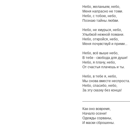
Небо, желаньем, небо,
Меня напрасно не томи.
Небо, с тобою, небо,
Познаю тайны любви.
Небо, не хмурься, небо,
Улыбкой нежной помани.
Небо, откройся, небо,
Меня почувствуй и прими...
Небо, всё выше небо,
В тебе - свобода для души!
Небо, я плачу, небо,
От счастья плачешь и ты.
Небо, в тебе я, небо,
Мы снова вместе неспроста.
Небо, спасибо, небо,
За эту сказку без конца!
_______________________
Как оно вовремя,
Начало осени!
Одежды сорваны,
И маски сброшены.