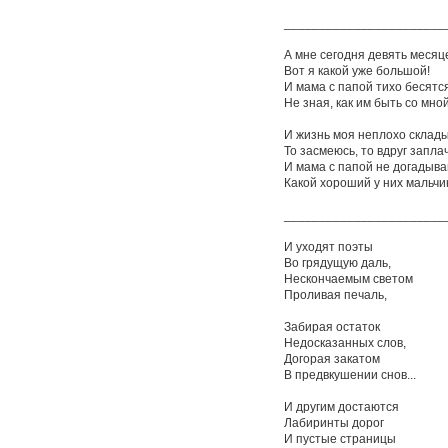
_______________________
А мне сегодня девять месяц
Вот я какой уже большой!
И мама с папой тихо бесятся
Не зная, как им быть со мной
И жизнь моя неплохо склады
То засмеюсь, то вдруг заплач
И мама с папой не догадыва
Какой хороший у них мальчик
_______________________
И уходят поэты
Во грядущую даль,
Нескончаемым светом
Проливая печаль,
Забирая остаток
Недосказанных слов,
Догорая закатом
В предвкушении снов...
И другим достаются
Лабиринты дорог
И пустые страницы