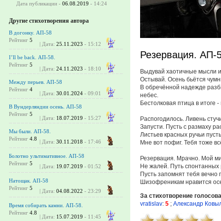
Дата публикации -
06.08.2019
- 14:24
Другие стихотворения автора
В догонку. АП-58
Рейтинг
5
| Дата:
25.11.2023
- 15:12
Резервация. АП-
I’ll be back. АП-58.
Рейтинг
5
| Дата:
24.11.2023
- 18:10
Выдувай хаотичные мысли и 
Остывай. Осень бьётся чум
Между перьев. АП-58
В обречённой надежде разб
Рейтинг
4
| Дата:
30.01.2024
- 09:01
небес.
Бестолковая птица в итоге -
В Вундерляндии осень. АП-58
Рейтинг
5
| Дата:
18.07.2019
- 15:27
Распогодилось. Ливень стучи
Запусти. Пусть с размаху ра
Мы были. АП-58.
Листьев красных ручьи пусть
Рейтинг
4.8
| Дата:
30.11.2018
- 17:46
Мне вот пофиг. Тебя тоже в
Болотно ультимативное. АП-58
Резервация. Мрачно. Мой мир
Рейтинг
5
Не жалей. Путь спонтанных
| Дата:
19.07.2019
- 01:52
Пусть запомнят тебя вечно
Натощак. АП-58
Шизофреникам нравится ос
Рейтинг
5
| Дата:
04.08.2022
- 23:29
За стихотворение голосов
vratislav
:
5
;
Александр Ковы
Время собирать камни. АП-58.
Рейтинг
4.8
| Дата:
15.07.2019
- 11:45