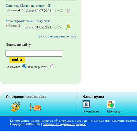
Сенситив (Замок на стекле - II)
Рейтинг
4.7
| Дата:
19.07.2021
- 11:37
Хоть вырвана чека и нету чека
Рейтинг
5
| Дата:
31.05.2021
- 07:53
Все стихотворения автора
Поиск по сайту
на сайте:
в интернете:
Я поддерживаю проект
Наша группа
В контакте
Мой мир
Копирование материалов с сайта только с разрешения автора или администратора
Copyright 2008-2016 |
связаться с администрацией