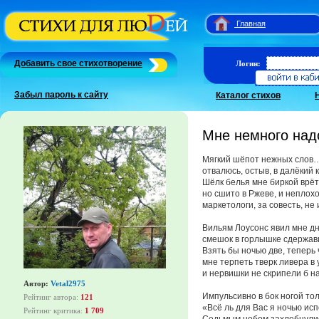
Главная
Добавить свое стихотворение
Логин:
Забыл пароль к сайту
Каталог стихов
Мне немного над
Мягкий шёпот нежных слов…
отвалюсь, остыв, в далёкий 
Шёлк белья мне биркой врёт
но сшито в Ржеве, и неплохо
маркетологи, за совесть, не 
Вильям Лоусонс явил мне дн
смешок в горлышке сдержав
Взять бы ночью две, теперь
мне терпеть тверк ливера в 
и нервишки не скрипели б н
Автор:
Vetal2975
Импульсивно в бок ногой тол
Рейтинг автора:
121
«Всё ль для Вас я ночью ис
Рейтинг критика:
1 709
Седьмым небом захлебнулис