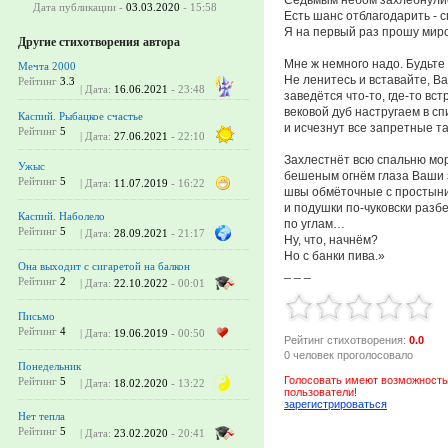
Дата публикации -
03.03.2020
- 15:58
Есть шанс отблагодарить - с
Я на первый раз прошу мир
Другие стихотворения автора
Мне ж немного надо. Будьте
Мечта 2000
Не ленитесь и вставайте, Ва
Рейтинг
3.3
| Дата:
16.06.2021
- 23:48
заведётся что-то, где-то вс
вековой дуб настругаем в сп
Каспий. Рыбацкое счастье
и исчезнут все запретные та
Рейтинг
5
| Дата:
27.06.2021
- 22:10
Захлестнёт всю спальню мор
Ужыс
бешеным огнём глаза Ваши 
Рейтинг
5
| Дата:
11.07.2019
- 16:22
швы обмёточные с простыни
и подушки по-чуковски разбе
Каспий. Наболело
по углам…
Рейтинг
5
| Дата:
28.09.2021
- 21:17
Ну, что, начнём?
Но с банки пива.»
Она выходит с сигаретой на балкон
_ _ _
Рейтинг
2
| Дата:
22.10.2022
- 00:01
Письмо
Рейтинг
4
| Дата:
19.06.2019
- 00:50
Рейтинг стихотворения:
0.0
0 человек проголосовало
Понедельник
Голосовать имеют возможность
Рейтинг
5
| Дата:
18.02.2020
- 13:22
пользователи!
зарегистрироваться
Нет тепла
Рейтинг
5
| Дата:
23.02.2020
- 20:41