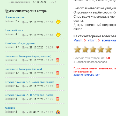
Дата публикации -
27.10.2020
- 19:28
Высоко в небесах не увидиш
Другие стихотворения автора
Опустело на вербе сороки б
Спор ведут у крыльца, в кло
Осенние листья
осины.
Рейтинг
2.7
| Дата:
25.10.2022
- 20:50
Дождь промозглый под ветро
озноб.
Кленовый лист
Рейтинг
4.5
| Дата:
23.10.2022
- 20:10
За стихотворение голосов
March
:
5
;
vikrim
:
5
;
вселенн
Я люблю тебя до дрожи
Рейтинг
4.4
| Дата:
28.10.2022
- 21:29
Сказание о Коловрате (продолжение)
Рейтинг стихотворения:
5.0
Рейтинг
5
| Дата:
31.10.2020
- 17:47
4 человек проголосовало
Голосовать имеют возможность
Сказание о Коловрате (поэма)
пользователи!
Рейтинг
4.4
| Дата:
29.10.2020
- 13:22
зарегистрироваться
Штурм Измаила А.В. Суворова (поэма)
Рейтинг
4.7
| Дата:
01.11.2020
- 17:03
Штурм Измаила. А. В. Суворов (поэма)
Рейтинг
5
| Дата:
03.11.2020
- 18:25
Котёнок
Рейтинг
5
| Дата:
02.08.2018
- 12:03