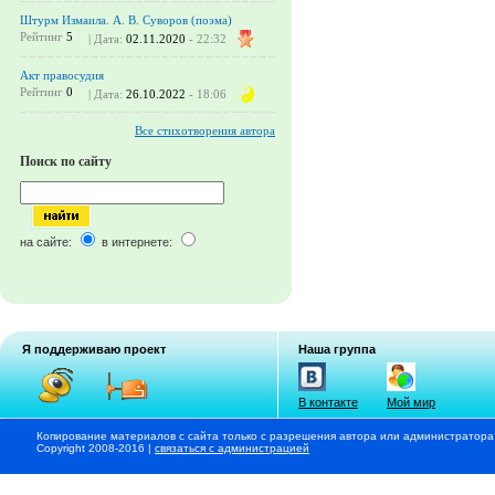
Штурм Измаила. А. В. Суворов (поэма)
Рейтинг
5
| Дата:
02.11.2020
- 22:32
Акт правосудия
Рейтинг
0
| Дата:
26.10.2022
- 18:06
Все стихотворения автора
Поиск по сайту
на сайте:
в интернете:
Я поддерживаю проект
Наша группа
В контакте
Мой мир
Копирование материалов с сайта только с разрешения автора или администратора
Copyright 2008-2016 |
связаться с администрацией