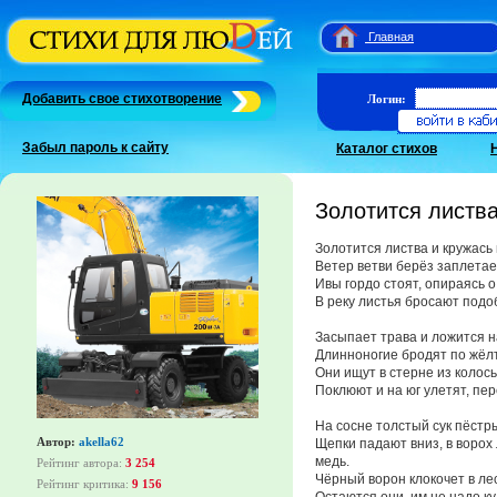
Главная
Добавить свое стихотворение
Логин:
Забыл пароль к сайту
Каталог стихов
Золотится листва
Золотится листва и кружась 
Ветер ветви берёз заплетает
Ивы гордо стоят, опираясь о
В реку листья бросают подо
Засыпает трава и ложится н
Длинноногие бродят по жёл
Они ищут в стерне из колос
Поклюют и на юг улетят, пер
На сосне толстый сук пёстр
Автор:
akella62
Щепки падают вниз, в ворох
медь.
Рейтинг автора:
3 254
Чёрный ворон клокочет в лес
Рейтинг критика:
9 156
Остаются они, им не надо ку