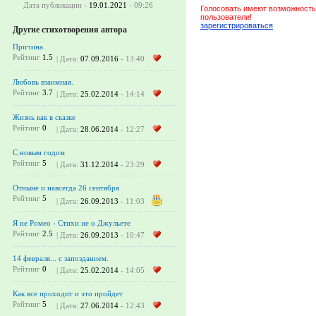
Дата публикации -
19.01.2021
- 09:26
Голосовать имеют возможность
пользователи!
зарегистрироваться
Другие стихотворения автора
Причина.
Рейтинг
1.5
| Дата:
07.09.2016
- 13:40
Любовь взаимная.
Рейтинг
3.7
| Дата:
25.02.2014
- 14:14
Жизнь как в сказке
Рейтинг
0
| Дата:
28.06.2014
- 12:27
С новым годом
Рейтинг
5
| Дата:
31.12.2014
- 23:29
Отныне и навсегда 26 сентября
Рейтинг
5
| Дата:
26.09.2013
- 11:03
Я не Ромео - Стихи не о Джульете
Рейтинг
2.5
| Дата:
26.09.2013
- 10:47
14 февраля... с запозданием.
Рейтинг
0
| Дата:
25.02.2014
- 14:05
Как все проходит и это пройдет
Рейтинг
5
| Дата:
27.06.2014
- 12:43