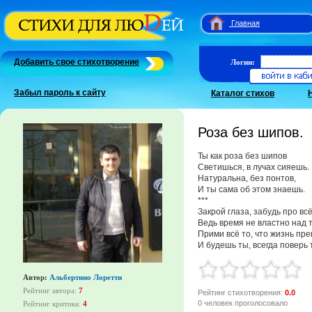
Главная
Добавить свое стихотворение
Логин:
Забыл пароль к сайту
Каталог стихов
Роза без шипов.
Ты как роза без шипов
Светишься, в лучах сияешь.
Натуральна, без понтов,
И ты сама об этом знаешь.
***
Закрой глаза, забудь про всё
Ведь время не властно над 
Прими всё то, что жизнь пре
И будешь ты, всегда поверь 
Автор:
Альбертино Лоретти
Рейтинг автора:
7
Рейтинг стихотворения:
0.0
0 человек проголосовало
Рейтинг критика:
4