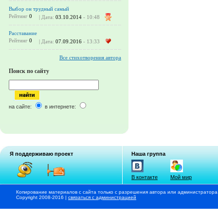
Выбор он трудный самый
Рейтинг
0
| Дата:
03.10.2014
- 10:48
Расставание
Рейтинг
0
| Дата:
07.09.2016
- 13:33
Все стихотворения автора
Поиск по сайту
на сайте:
в интернете:
Я поддерживаю проект
Наша группа
В контакте
Мой мир
Копирование материалов с сайта только с разрешения автора или администратора
Copyright 2008-2016 |
связаться с администрацией