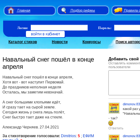
Главная
Подбор рифмы
Правила 
Логин:
Пароль:
Каталог стихов
Новости
Конкурсы
Поиск автор
Навальный снег пошёл в конце
Добавить свой
Оставлять коммент
апреля
пользователи
Навальный снег пошёл в конце апреля,
Хотя вот - вот наступит Первомай.
До праздников неполная неделя
Осталась, мы заметим невзначай.
А снег большими хлопьями идёт,
dimonov.83
И сразу тает на сырой земле.
какой раз 
Сегодня жизнь у снега лишь полёт,
"Навальный
Снег быстро тает даже на стекле.
- так?
Александр Черняев. 27.04.2021
Ответить
За стихотворение голосовали:
Dimitrios
:
5
;
ЕФИМ
dimonov.83