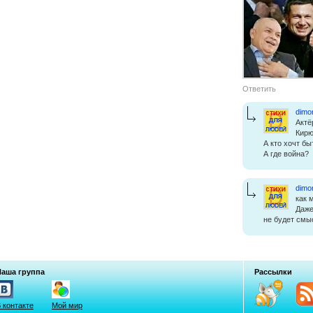
Ответить
dimo
Актё
Кирю
А кто хочт бы
А где война?
dimo
как 
Даже
не будет смы
Наша группа
Рассылки
 контакте
Мой мир