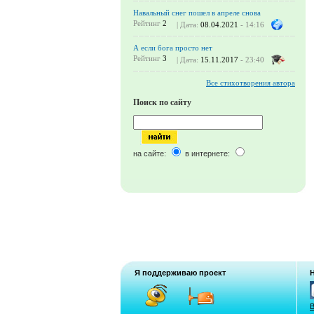
Навальный снег пошел в апреле снова
Рейтинг
2
| Дата:
08.04.2021
- 14:16
А если бога просто нет
Рейтинг
3
| Дата:
15.11.2017
- 23:40
Все стихотворения автора
Поиск по сайту
на сайте:
в интернете:
Я поддерживаю проект
В