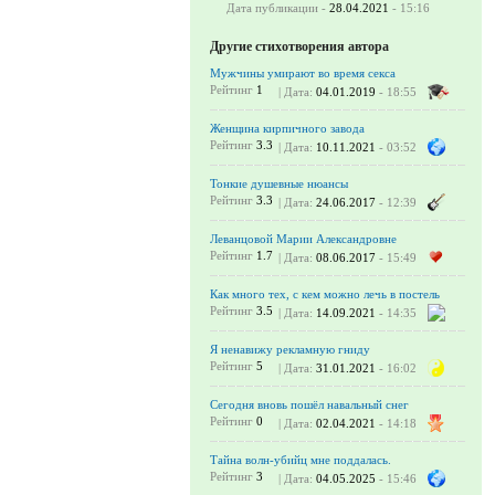
Дата публикации -
28.04.2021
- 15:16
Другие стихотворения автора
Мужчины умирают во время секса
Рейтинг
1
| Дата:
04.01.2019
- 18:55
Женщина кирпичного завода
Рейтинг
3.3
| Дата:
10.11.2021
- 03:52
Тонкие душевные нюансы
Рейтинг
3.3
| Дата:
24.06.2017
- 12:39
Леванцовой Марии Александровне
Рейтинг
1.7
| Дата:
08.06.2017
- 15:49
Как много тех, с кем можно лечь в постель
Рейтинг
3.5
| Дата:
14.09.2021
- 14:35
Я ненавижу рекламную гниду
Рейтинг
5
| Дата:
31.01.2021
- 16:02
Сегодня вновь пошёл навальный снег
Рейтинг
0
| Дата:
02.04.2021
- 14:18
Тайна волн-убийц мне поддалась.
Рейтинг
3
| Дата:
04.05.2025
- 15:46