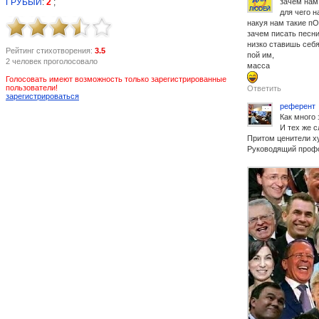
ГРУБЫЙ
:
2
;
зачем нам
для чего н
накуя нам такие п
зачем писать песн
низко ставишь себя
Рейтинг стихотворения:
3.5
пой им,
2 человек проголосовало
масса
Голосовать имеют возможность только зарегистрированные
пользователи!
Ответить
зарегистрироваться
референт
Как много
И тех же 
Притом ценители х
Руководящий проф