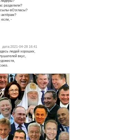
 лидеры?
ас разделили?
Осылы-вОзгласы?
и актёрам?
 если, -
дата:2021-04-28 16:41
 здесь людей хороших,
слушателей вкус,
удожеств,
союз.