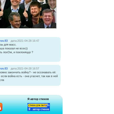
nov.83
дата:2021-04-28 16:47
ры для масс.
ша показал не всех))
ть лохОм, и поклоняццо ?
nov.83
дата:2021-04-28 16:57
можно закончить войну? - не осознавать её.
 если война есть - она угаснет, так как в ней
сла
Я автор стихов