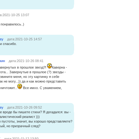
а:2021-10-25 13:07
 понравилось..)
ey
дата:2021-10-25 14:57
м спасибо.
кин
дата:2021-10-26 08:41
авернутых в прошлое звезд?!
Каверна -
ота... Завернутые в прошлое (?) звезды -
Извините меня, но эту картинку я себе
к не могу...)) да и как можно представить
ничтожит...
Все имхо. С уважением,
ey
дата:2021-10-26 09:52
е вроде бы пишете стихи? Я догадался: вы -
алистический реалист )))
 пустоты, значит, вы хорошо представляете?
мый, но призрачный след?
7
дата:2021-11-12 13:50