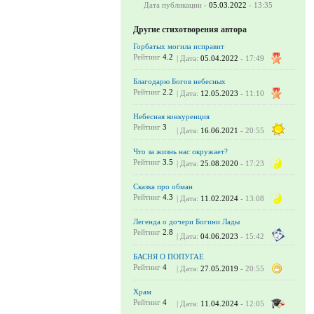
Дата публикации -
05.03.2022
- 13:35
Другие стихотворения автора
Горбатых могила исправит
Рейтинг
4.2
| Дата:
05.04.2022
- 17:49
Благодарю Богов небесных
Рейтинг
2.2
| Дата:
12.05.2023
- 11:10
Небесная конкуренция
Рейтинг
3
| Дата:
16.06.2021
- 20:55
Что за жизнь нас окружает?
Рейтинг
3.5
| Дата:
25.08.2020
- 17:23
Сказка про обман
Рейтинг
4.3
| Дата:
11.02.2024
- 13:08
Легенда о дочери Богини Лады
Рейтинг
2.8
| Дата:
04.06.2023
- 15:42
БАСНЯ О ПОПУГАЕ
Рейтинг
4
| Дата:
27.05.2019
- 20:55
Храм
Рейтинг
4
| Дата:
11.04.2024
- 12:05