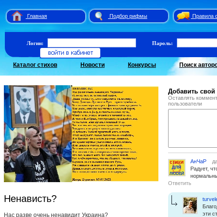
Главная
Подбор рифмы
Правила 
Логин:
Пароль:
Каталог стихов
Новости
Конкурсы
Поиск автор
Добавить свой
Оставлять коммент
пользователи
АнЧаР
да
Радует, ч
нормальны
Ответить
Ненависть?
turvel
Благо
эти с
Нас разве очень ненавидит Украина?