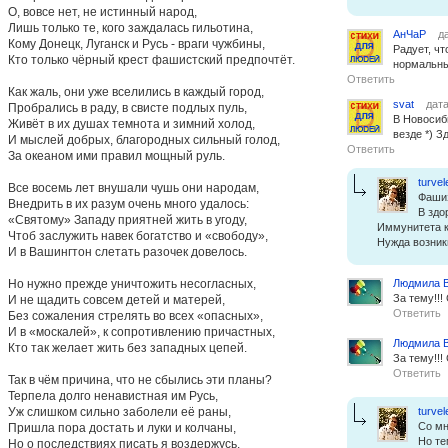
О, вовсе нет, не истинный народ,
Лишь только те, кого заждалась гильотина,
АнЧаР
да
Кому Донецк, Луганск и Русь - враги чужбины,
Радует, ч
Кто только чёрный крест фашистский предпочтёт.
нормальны
Ответить
Как жаль, они уже вселились в каждый город,
svat
дата
Пробрались в раду, в свисте подлых пуль,
В Новосиб
Живёт в их душах темнота и зимний холод,
везде *) З
И мыслей добрых, благородных сильный голод,
Ответить
За океаном ими правил мощный руль.
turvel
Все восемь лет внушали чушь они народам,
Фашиз
Внедрить в их разум очень много удалось:
В здо
«Святому» Западу приятней жить в угоду,
Иммунитета к
Чтоб заслужить навек богатство и «свободу»,
Нужда возникн
И в Вашингтон слетать разочек довелось.
Но нужно прежде уничтожить несогласных,
Людмила 
За тему!!!
И не щадить совсем детей и матерей,
Ответить
Без сожаления стрелять во всех «опасных»,
И в «москалей», к сопротивлению причастных,
Людмила 
Кто так желает жить без западных цепей.
За тему!!!
Ответить
Так в чём причина, что не сбылись эти планы?
Терпела долго ненавистная им Русь,
Уж слишком сильно заболели её раны,
turvel
Со мн
Пришла пора достать и луки и колчаны,
Но те
Но о последствиях писать я воздержусь.