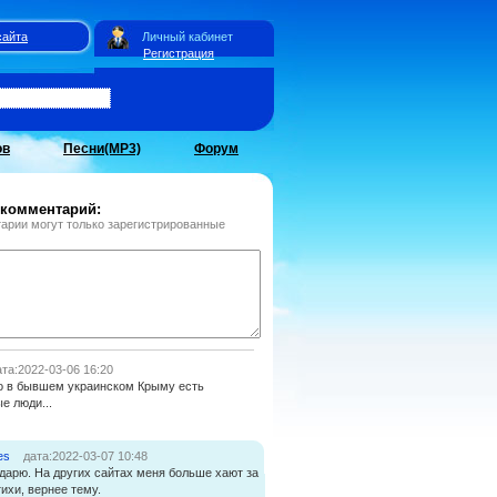
сайта
Личный кабинет
Регистрация
ов
Песни(MP3)
Форум
 комментарий:
арии могут только зарегистрированные
та:2022-03-06 16:20
то в бывшем украинском Крыму есть
е люди...
es
дата:2022-03-07 10:48
дарю. На других сайтах меня больше хают за
тихи, вернее тему.