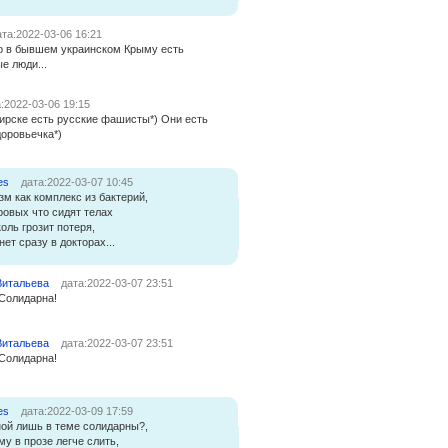
та:2022-03-06 16:21
то в бывшем украинском Крыму есть
е люди...
:2022-03-06 19:15
ирске есть русские фашисты*) Они есть
доровьечка*)
es
дата:2022-03-07 10:45
м как комплекс из бактерий,
ровых что сидят телах
оль грозит потеря,
ет сразу в докторах...
Витальева
дата:2022-03-07 23:51
 Солидарна!
Витальева
дата:2022-03-07 23:51
 Солидарна!
es
дата:2022-03-09 17:59
ой лишь в теме солидарны?,
му в прозе легче слить,