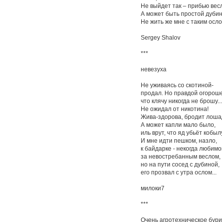
Не выйдет так – прибью вес
А может быть простой дубин
Не жить же мне с таким осло
Sergey Shalov
***
невезуха
Не уживаясь со скотиной-
продал. Но правдой огорош
что клячу никогда не брошу...
Не ожидал от никотина!
Жива-здорова, бродит лоша
А может капли мало было,
иль врут, что яд убьёт кобыл
И мне идти пешком, назло,
к байдарке - некогда любимо
за невостребанным веслом,
но на пути сосед с дубиной,
его прозвал с утра ослом...
милоки7
***
Очень агротехническое бури