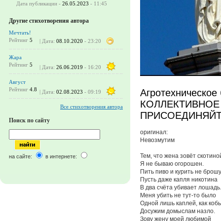
Дата публикации -
26.05.2023
- 11:45
Другие стихотворения автора
Мечтать!
Рейтинг
5
| Дата:
08.10.2020
- 23:20
Жара
Рейтинг
5
| Дата:
26.06.2019
- 16:20
Август
Рейтинг
4.8
Агротехническое
| Дата:
02.08.2023
- 09:19
КОЛЛЕКТИВНОЕ
Все стихотворения автора
ПРИСОЕДИНЯЙТЕ
Поиск по сайту
оригинал:
Невозмутим
Тем, что жена зовёт скотино
на сайте:
в интернете:
Я не бываю огорошен.
Пить пиво и курить не брошу
Пусть даже капля никотина
В два счёта убивает лошадь
Меня убить не тут-то было
Одной лишь каплей, как кобы
Досужим домыслам назло.
Зову жену моей любимой