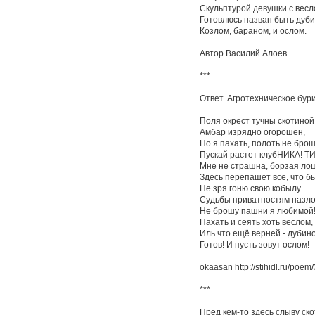
Скульптурой девушки с весл
Готовлюсь назван быть дуби
Козлом, бараном, и ослом.
Автор Василий Алоев
***
Ответ. Агротехническое бур
Поля окрест тучны скотиной
Амбар изрядно огорошен,
Но я пахать, полоть не брош
Пускай растет клубНИКА! Т
Мне не страшна, борзая ло
Здесь перепашет все, что бы
Не зря гоню свою кобылу
Судьбы приватностям назло
Не брошу пашни я любимой
Пахать и сеять хоть веслом,
Иль что ещё верней - дубин
Готов! И пусть зовут ослом!
okaasan http://stihidl.ru/poem
***
Пред кем-то здесь слыву ско