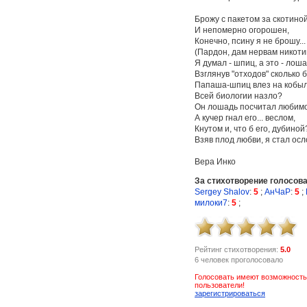
Брожу с пакетом за скотино
И непомерно огорошен,
Конечно, псину я не брошу...
(Пардон, дам нервам никоти
Я думал - шпиц, а это - лоша
Взглянув "отходов" сколько 
Папаша-шпиц влез на кобы
Всей биологии назло?
Он лошадь посчитал любимо
А кучер гнал его... веслом,
Кнутом и, что б его, дубиной
Взяв плод любви, я стал осл
Вера Инко
За стихотворение голосов
Sergey Shalov
:
5
;
АнЧаР
:
5
;
милоки7
:
5
;
Рейтинг стихотворения:
5.0
6 человек проголосовало
Голосовать имеют возможность
пользователи!
зарегистрироваться