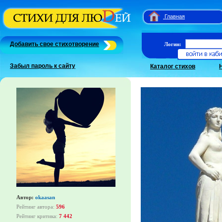
Главная
Добавить свое стихотворение
Логин:
Забыл пароль к сайту
Каталог стихов
Автор:
okaasan
Рейтинг автора:
596
Рейтинг критика:
7 442