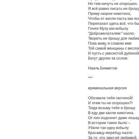
Но тем ничуть не огорошен.
Я всё равно писать не брошу
Приму скорее никотина,
Чтобы от капли пасть как ло
Перепахал здесь всё, что бы
Гоняя Музу как кобылу
"Доброжелателям " назло.
Творить не брошу для люби
Пока живу, я славлю имя
Той самой женщины с весло
И пусть с увесистой дубиной
Бегут другие за ослом.
Наиль Бикметов
***
криминальная версия
Обозвала тебя скотиной!
И этим ты не огорошен?!
Тогда возьму тебе и брошу
В еду две капли никотина.
От них издохнет даже лошад
В истории такое было –
Убили так одну кобылу
Красавцу-жеребцу назло
За то, что звал её любимой.