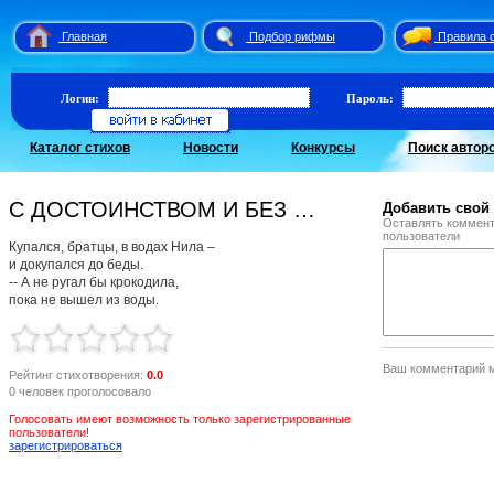
Главная
Подбор рифмы
Правила 
Логин:
Пароль:
Каталог стихов
Новости
Конкурсы
Поиск автор
С ДОСТОИНСТВОМ И БЕЗ …
Добавить свой
Оставлять коммент
пользователи
Купался, братцы, в водах Нила –
и докупался до беды.
-- А не ругал бы крокодила,
пока не вышел из воды.
Ваш комментарий 
Рейтинг стихотворения:
0.0
0 человек проголосовало
Голосовать имеют возможность только зарегистрированные
пользователи!
зарегистрироваться