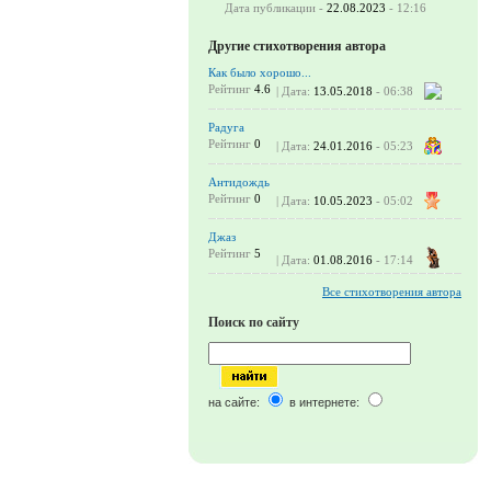
Дата публикации -
22.08.2023
- 12:16
Другие стихотворения автора
Как было хорошо...
Рейтинг
4.6
| Дата:
13.05.2018
- 06:38
Радуга
Рейтинг
0
| Дата:
24.01.2016
- 05:23
Антидождь
Рейтинг
0
| Дата:
10.05.2023
- 05:02
Джаз
Рейтинг
5
| Дата:
01.08.2016
- 17:14
Все стихотворения автора
Поиск по сайту
на сайте:
в интернете: