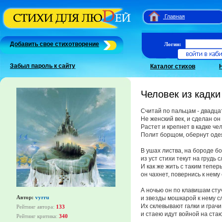
Главная
Добавить свое стихотворение
Логин:
Забыл пароль к сайту
Каталог стихов
Человек из кадки
Считай по пальцам - двадца
Не женский век, и сделан он
Растет и крепнет в кадке чел
Полит борщом, обернут оде
В ушах листва, на бороде бо
из уст стихи текут на грудь 
И как же жить с таким теперь
он чахнет, повернись к нему
А ночью он по клавишам сту
Автор:
vyrru
и звезды мошкарой к нему с
Их склевывают галки и грачи
Рейтинг автора:
133
и стаею идут войной на стаю
Рейтинг критика:
340