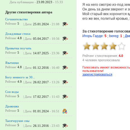
Дата публикации -
23.09.2023
- 15:33
Я на него смотрю из-под зем
Он день за днем звереет и з
Другие стихотворения автора
Мой старый век хоронится в
его же век, политый кровью, 
Сочинительство
Рейтинг
5
| Дата:
25.01.2024
- 21:08
За стихотворение голосов
Дождливые стихи
Игорь Гарде
:
5
;
bereg
:
1
;
Дм
Рейтинг
4.8
| Дата:
05.04.2017
- 10:56
Привычка поучать
Рейтинг
5
| Дата:
14.07.2025
- 23:36
Рейтинг стихотворения:
4.0
4 человек проголосовало
Язычники
Рейтинг
4.8
Голосовать имеют возможность
| Дата:
01.12.2016
- 16:40
пользователи!
зарегистрироваться
Богу немного за 30...
Рейтинг
4.9
| Дата:
26.02.2017
- 13:26
Сон воды
Рейтинг
5
| Дата:
17.02.2017
- 11:43
Дракошка
Рейтинг
5
| Дата:
01.01.2024
- 16:51
Тысячерукие сны
Рейтинг
5
| Дата:
26.11.2016
- 23:43