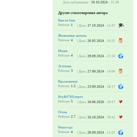
Дата публикации -
10.10.2024
- 22:38
Другие стихотворения автора
Баш на баш
Рейтинг
1
| Дата:
17.10.2024
- 14:47
Жизненные цитаты.
Рейтинг
4
| Дата:
26.05.2024
- 18:31
Мазня
Рейтинг
4
| Дата:
29.09.2024
- 21:50
Эстетика
Рейтинг
3
| Дата:
27.09.2024
- 14:06
Вдохновение
Рейтинг
1.5
| Дата:
23.09.2024
- 18:17
Всу&#769;переч
Рейтинг
5
| Дата:
10.06.2026
- 18:17
Осень
Рейтинг
2.7
| Дата:
16.10.2024
- 18:42
Непогода
Рейтинг
4
| Дата:
28.09.2024
- 11:01