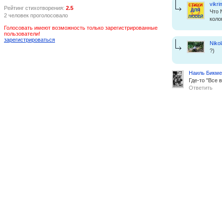
vikri
Рейтинг стихотворения:
2.5
Что 
2 человек проголосовало
коло
Голосовать имеют возможность только зарегистрированные
пользователи!
зарегистрироваться
Nikol
?)
Наиль Бикме
Где-то "Все 
Ответить