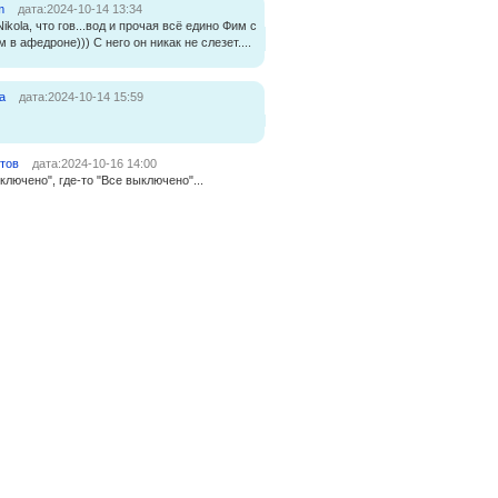
m
дата:2024-10-14 13:34
Nikola, что гов...вод и прочая всё едино Фим с
м в афедроне))) С него он никак не слезет....
a
дата:2024-10-14 15:59
тов
дата:2024-10-16 14:00
включено", где-то "Все выключено"...