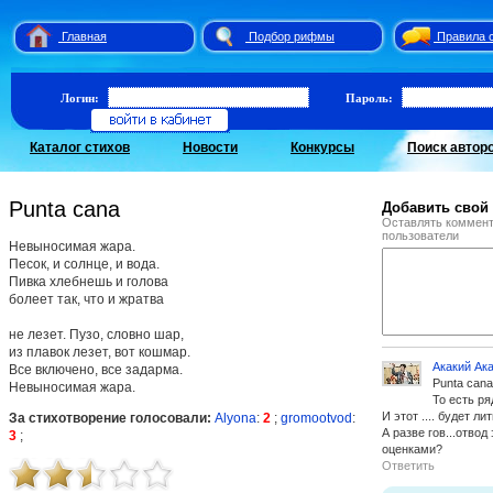
Главная
Подбор рифмы
Правила 
Логин:
Пароль:
Каталог стихов
Новости
Конкурсы
Поиск автор
Punta cana
Добавить свой
Оставлять коммент
пользователи
Невыносимая жара.
Песок, и солнце, и вода.
Пивка хлебнешь и голова
болеет так, что и жратва
не лезет. Пузо, словно шар,
из плавок лезет, вот кошмар.
Акакий Ак
Все включено, все задарма.
Punta cana
Невыносимая жара.
То есть р
И этот .... будет л
За стихотворение голосовали:
Alyona
:
2
;
gromootvod
:
А разве гов...отвод
3
;
оценками?
Ответить