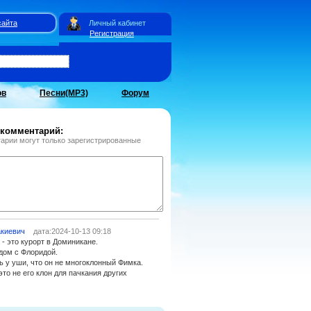
сайта
Личный кабинет
Регистрация
ов
Песни(MP3)
Форум
 комментарий:
арии могут только зарегистрированные
акиевич
дата:2024-10-13 09:18
 - это курорт в Доминикане.
ядом с Флоридой.
ить у уши, что он не многоклонный Фимка.
 это не его клон для пачкания других