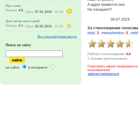
А вдруг окажется оно
Про осень
Не панацея?!
Рейтинг
4.8
| Дата:
07.01.2010
- 01:26
08.07.2024
Дует ветер непогожий
Рейтинг
4.5
| Дата:
02.02.2010
- 22:30
За стихотворение голосов
irida
:
3
;
mmoshenkov
:
5
;
mihl
Все стихотворения автора
Поиск по сайту
Рейтинг стихотворения:
4.6
5 человек проголосовало
Голосовать имеют возможность
на сайте:
в интернете:
пользователи!
зарегистрироваться