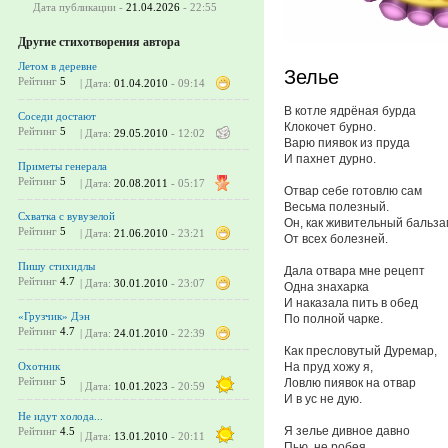
Дата публикации -
21.04.2026
- 22:55
Другие стихотворения автора
Летом в деревне
Зелье
Рейтинг
5
| Дата:
01.04.2010
- 09:14
В котле ядрёная бурда
Соседи достают
Клокочет бурно.
Рейтинг
5
| Дата:
29.05.2010
- 12:02
Варю пиявок из пруда
И пахнет дурно.
Приметы генерала
Рейтинг
5
| Дата:
20.08.2011
- 05:17
Отвар себе готовлю сам
Весьма полезный.
Схватка с вувузелой
Он, как живительный бальза
Рейтинг
5
| Дата:
21.06.2010
- 23:21
От всех болезней.
Пишу стихидлы
Дала отвара мне рецепт
Рейтинг
4.7
| Дата:
30.01.2010
- 23:07
Одна знахарка
И наказала пить в обед
«Грузчик» Дэн
По полной чарке.
Рейтинг
4.7
| Дата:
24.01.2010
- 22:39
Как пресловутый Дуремар,
На пруд хожу я,
Охотник
Рейтинг
5
Ловлю пиявок на отвар
| Дата:
10.01.2023
- 20:59
И в ус не дую.
Не идут холода...
Я зелье дивное давно
Рейтинг
4.5
| Дата:
13.01.2010
- 20:11
Пью, не робея,