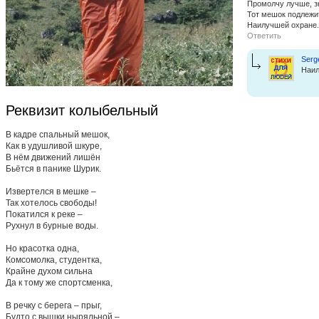
Промолчу лучше, 
Тот мешок подлежи
Наилучшей охране.
Ответить
Serg
Наил
Реквизит колыбельный
В кадре спальный мешок,
Как в удушливой шкуре,
В нём движений лишён
Бьётся в панике Шурик.
Извертелся в мешке –
Так хотелось свободы!
Покатился к реке –
Рухнул в бурные воды.
Но красотка одна,
Комсомолка, студентка,
Крайне духом сильна
Да к тому же спортсменка,
В речку с берега – прыг,
Будто с вышки ныряльной –