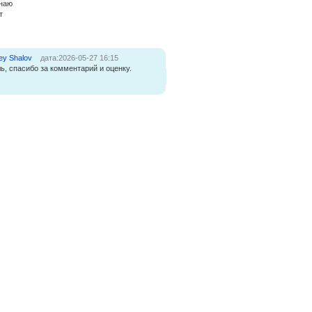
знаю
т
ey Shalov
дата:2026-05-27 16:15
ь, спасибо за комментарий и оценку.