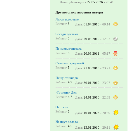
Дата публикации -
22.05.2026
- 20:41
Другие стихотворения автора
Летом в деревне
Рейтинг
5
| Дата:
01.04.2010
- 09:14
Соседи достают
Рейтинг
5
| Дата:
29.05.2010
- 12:02
Приметы генерала
Рейтинг
5
| Дата:
20.08.2011
- 05:17
Схватка с вувузелой
Рейтинг
5
| Дата:
21.06.2010
- 23:21
Пишу стихидлы
Рейтинг
4.7
| Дата:
30.01.2010
- 23:07
«Грузчик» Дэн
Рейтинг
4.7
| Дата:
24.01.2010
- 22:39
Охотник
Рейтинг
5
| Дата:
10.01.2023
- 20:59
Не идут холода...
Рейтинг
4.5
| Дата:
13.01.2010
- 20:11