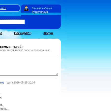
сайта
Личный кабинет
Регистрация
ов
Песни(MP3)
Форум
 комментарий:
арии могут только зарегистрированные
тов
дата:2026-05-25 20:04
т
е.
ею.
ишка...