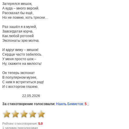
Затерялся мешок,
А куда – много версий.
Рассказал бы ещё,
Но не помню, хоть тресни…
Раз зашёл я в музей,
Завсегдатая корча.
Как любой ротозей
Экспонаты зрю молча.
И вдруг вижу – мешок!
Сердце часто забилось.
У меня просто шок –
Ну, скажите на милость!
Он теперь экспонат
В популярном музее,
С ним я встретиться рад!
И с восторгом глазею.
22.05.2026
За стихотворение голосовали:
Наиль Бикметов
:
5
;
Рейтинг стихотворения:
5.0
1 человек проголосовал