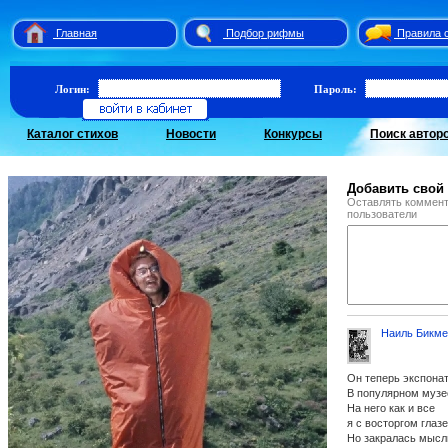
Главная
Подбор рифмы
Правила 
Логин:
Пароль:
Каталог стихов
Новости
Конкурсы
Поиск автор
Добавить свой
Оставлять коммент
пользователи
Наиль Бикме
Он теперь экспона
В популярном музе
На него как и все
я с восторгом глаз
Но закралась мысл