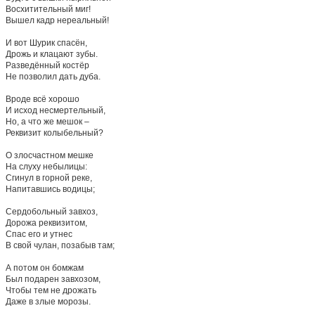
Восхитительный миг!
Вышел кадр нереальный!
И вот Шурик спасён,
Дрожь и клацают зубы.
Разведённый костёр
Не позволил дать дуба.
Вроде всё хорошо
И исход несмертельный,
Но, а что же мешок –
Реквизит колыбельный?
О злосчастном мешке
На слуху небылицы:
Сгинул в горной реке,
Напитавшись водицы;
Сердобольный завхоз,
Дорожа реквизитом,
Спас его и утнес
В свой чулан, позабыв там;
А потом он бомжам
Был подарен завхозом,
Чтобы тем не дрожать
Даже в злые морозы.