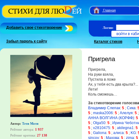
Главная
Добавить свое стихотворение
Логин:
Забыл пароль к сайту
Каталог стихов
Пригрела
Пригрела,
На руки взяла,
Пустила в ложе
Ах, у тебя есть два крыла?...
Лети!
Коль сможешь…
За стихотворение голосов
Владимир Слепак
:
5
;
Сика
:
5
;
maska2006
:
5
;
Алелуя
:
5
АННА ВОЛГИНА (КОРФФ)
:
5
5
;
Olga50
:
5
;
Ирина Чеботн
Автор:
Тетя Мотя
5
;
v2810475
:
5
;
akilegna1
:
5
Рейтинг автора:
1 937
5
;
Galiona
:
5
;
алиса
:
5
;
KG
:
Рейтинг критика:
27 138
sincov
:
5
;
Махова
:
5
;
zima
:
5