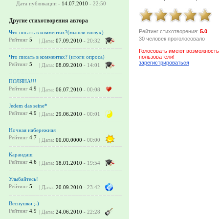
Дата публикации -
14.07.2010
- 22:50
Другие стихотворения автора
Рейтинг стихотворения:
5.0
Что писать в комментах?(мышли вшлух)
30 человек проголосовало
Рейтинг
5
| Дата:
07.09.2010
- 20:32
Голосовать имеют возможность
пользователи!
Что писать в комментах? (итоги опроса)
зарегистрироваться
Рейтинг
5
| Дата:
08.09.2010
- 14:01
ПОЛЯНА!!!
Рейтинг
4.9
| Дата:
06.07.2010
- 00:08
Jedem das seine*
Рейтинг
4.9
| Дата:
29.06.2010
- 00:01
Ночная набережная
Рейтинг
4.7
| Дата:
00.00.0000
- 00:00
Карандаш.
Рейтинг
4.6
| Дата:
18.01.2010
- 19:54
Улыбайтесь!
Рейтинг
5
| Дата:
20.09.2010
- 23:42
Веснушки ;-)
Рейтинг
4.9
| Дата:
24.06.2010
- 22:28