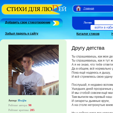
Главная
Добавить свое стихотворение
Логин:
Забыл пароль к сайту
Каталог стихов
Другу детства
Ты спрашиваешь, как мои де
Ты спрашиваешь, как я тут ж
А я не знаю, что тебе ответит
Да в общем, всё нормально 
Пока ещё надеюсь и дышу,
И всё стремлюсь свою удачу
Послушай, я недавно вспом
Ушедших дней прозрачные 
И мы стобой совсем ещё ма
Там выпили мы превый наш 
Автор:
Иw@н
И сигареты дымные круги,
А на столе нетронутые книж
Рейтинг автора:
98
Рейтинг критика:
285
Ну а сейчас идет все чередо