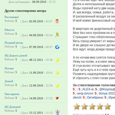
Дата публикации -
06.09.2010
- 21:25
Долги и непогашеный кредит
Воды горячей нету две неде
Другие стихотворения автора
И, как всегда, семья, работа,
И раскаленный воздух за ок
Рассеюшка!
И мой ковчег финансовый на
Рейтинг
5
| Дата:
02.09.2010
- 02:07
В квартире не доделанный 
Юность
Мне без него проблем не в п
Рейтинг
5
| Дата:
04.09.2010
- 02:44
Стращают глаз облупленные
Весь город умирает от жары
Поздний вечер
И во дворе не слышно детв
Рейтинг
5
| Дата:
07.09.2010
- 00:07
Все ждут, когда дожди приду
(К) Дорога домой
А по ночам мне снятся поез
Рейтинг
5
| Дата:
08.12.2011
- 19:38
Лежу на полке, а в окне звез
И стук колес отсчитывает вр
Потеря
Ещё чуть-чуть и я к тебе при
Рейтинг
5
| Дата:
11.09.2010
- 19:41
Развеять надоедливую грус
И сбросить с плеч тоски угр
Домой
За стихотворение голосов
Рейтинг
5
| Дата:
12.09.2010
- 22:26
5
;
:
5
;
ALEX-w
:
5
;
@Kisynia
5
;
serg-sincov
:
5
;
donya 201
Они вдвоем
zterch
:
5
;
Октябрина
:
5
;
Ири
Рейтинг
5
| Дата:
14.09.2010
- 17:53
(К) Домовой
Рейтинг
5
| Дата:
15.12.2011
- 11:13
Рейтинг стихотворения:
5.0