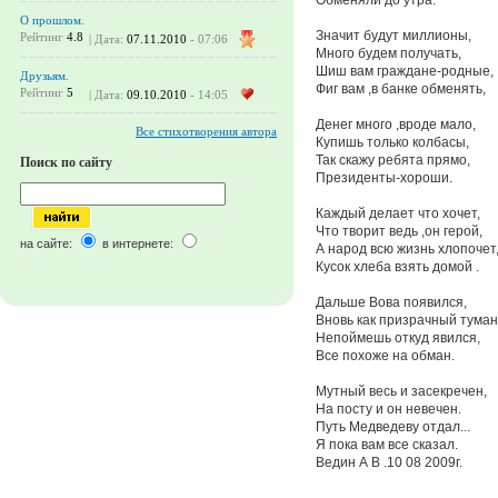
О прошлом.
Значит будут миллионы,
Рейтинг
4.8
| Дата:
07.11.2010
- 07:06
Много будем получать,
Шиш вам граждане-родные,
Друзьям.
Фиг вам ,в банке обменять,
Рейтинг
5
| Дата:
09.10.2010
- 14:05
Денег много ,вроде мало,
Все стихотворения автора
Купишь только колбасы,
Так скажу ребята прямо,
Поиск по сайту
Президенты-хороши.
Каждый делает что хочет,
Что творит ведь ,он герой,
на сайте:
в интернете:
А народ всю жизнь хлопочет
Кусок хлеба взять домой .
Дальше Вова появился,
Вновь как призрачный туман
Непоймешь откуд явился,
Все похоже на обман.
Мутный весь и засекречен,
На посту и он невечен.
Путь Медведеву отдал...
Я пока вам все сказал.
Ведин А В .10 08 2009г.