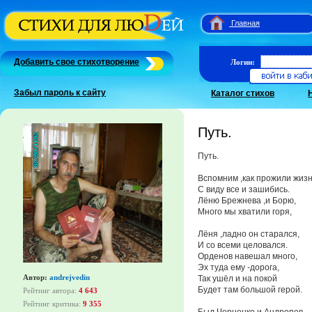
Главная
Добавить свое стихотворение
Логин:
Забыл пароль к сайту
Каталог стихов
Путь.
Путь.
Вспомним ,как прожили жизн
С виду все и зашибись.
Лёню Брежнева ,и Борю,
Много мы хватили горя,
Лёня ,ладно он старался,
И со всеми целовался.
Орденов навешал много,
Эх туда ему -дорога,
Автор:
andrejvedin
Так ушёл и на покой
Будет там большой герой.
Рейтинг автора:
4 643
Рейтинг критика:
9 355
Был Черненко и Андропов,