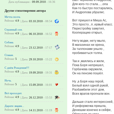
Дата публикации -
09.09.2010
- 16:36
Для кого-то стала......опа
Как-то быстро постарались,
Другие стихотворения автора
И Андропова убралис.
Мечта поэта.
Вот пришел и Миша Ас,
Рейтинг
4.9
| Дата:
03.10.2010
- 08:54
Это просто...п..ервый класс.
Перестройку замутил,
Странный сон.
Кооперацию открыл,
Рейтинг
4.9
| Дата:
06.10.2010
- 16:52
Нету водки, нету мыло,
Собака.
В магазинах ни хрена,
Рейтинг
4.9
| Дата:
23.12.2010
- 17:17
За таллонами уныло ,
пробиваеться толпа.
Стакан.
Рейтинг
5
| Дата:
29.10.2010
- 15:22
Так и ,маялись и жили,
Пока Боря непришел,
С днём Рождения!!!
Горбачева окружили,
Рейтинг
4.9
| Дата:
19.09.2010
- 19:31
Он на пенсию пошёл.
Ночь.
Ну ,а Боря наш герой,
Рейтинг
5
| Дата:
15.09.2010
- 16:01
Белый взял одной рукой,
Разбамбили этот дом,
Всё проходит.
Всех врагов прогнали вон.
Рейтинг
4.9
| Дата:
26.12.2010
- 15:53
Дальше стало интерессней,
И реформочка пришла,
Дарите людям...
Денюшки конечно в сейфе,
Рейтинг
4.9
| Дата:
14.11.2010
- 11:19
Обменяли до утра.