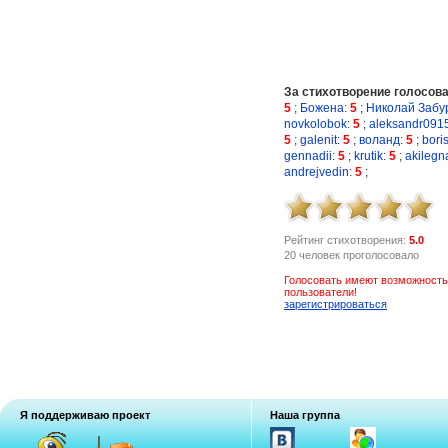
За стихотворение голосов
5
;
Божена
:
5
;
Николай Забу
novkolobok
:
5
;
aleksandr091
5
;
galenit
:
5
;
воланд
:
5
;
bori
gennadii
:
5
;
krutik
:
5
;
akilegn
andrejvedin
:
5
;
Рейтинг стихотворения:
5.0
20 человек проголосовало
Голосовать имеют возможность
пользователи!
зарегистрироваться
Я поддерживаю проект
Наша группа