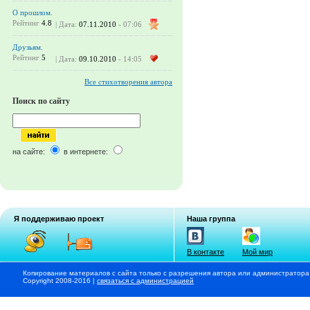
О прошлом.
Рейтинг
4.8
| Дата:
07.11.2010
- 07:06
Друзьям.
Рейтинг
5
| Дата:
09.10.2010
- 14:05
Все стихотворения автора
Поиск по сайту
на сайте:
в интернете:
Я поддерживаю проект
Наша группа
В контакте
Мой мир
Копирование материалов с сайта только с разрешения автора или администратора
Copyright 2008-2016 |
связаться с администрацией