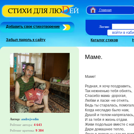
Главная
Добавить свое стихотворение
Логин:
Забыл пароль к сайту
Каталог стихов
Маме.
Маме!
Родная, я хочу поздравить,
Так нежненько тебя обнять,
Спасибо мама -дорогая,
Любви и ласки -не отнять.
Ведь ты старалась, помогал
Когда несладко было нам,
Душой и телом напрягалась,
Автор:
andrejvedin
И за тебя я жизнь отдам.
Живи подольше вместе с на
Рейтинг автора:
4 643
Дари домашнее тепло,
Рейтинг критика:
9 384
Друзья довольны так же вам