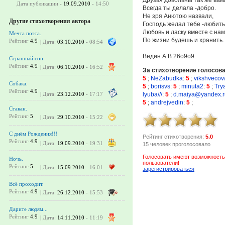
Дата публикации -
19.09.2010
- 14:50
Всегда ты делала -добро.
Не зря Анютою назвали,
Другие стихотворения автора
Господь желал тебе -любить
Любовь и ласку вместе с нам
Мечта поэта.
По жизни будешь и хранить.
Рейтинг
4.9
| Дата:
03.10.2010
- 08:54
Ведин.А.В.26о9о9.
Странный сон.
Рейтинг
4.9
| Дата:
06.10.2010
- 16:52
За стихотворение голосов
5
;
NeZabudka
:
5
;
vikshveco
Собака.
5
;
borisvs
:
5
;
minuta2
:
5
;
Try
Рейтинг
4.9
lyuba///
:
5
;
d.maiya@yandex.r
| Дата:
23.12.2010
- 17:17
5
;
andrejvedin
:
5
;
Стакан.
Рейтинг
5
| Дата:
29.10.2010
- 15:22
С днём Рождения!!!
Рейтинг стихотворения:
5.0
Рейтинг
4.9
| Дата:
19.09.2010
- 19:31
15 человек проголосовало
Голосовать имеют возможность
Ночь.
пользователи!
Рейтинг
5
| Дата:
15.09.2010
- 16:01
зарегистрироваться
Всё проходит.
Рейтинг
4.9
| Дата:
26.12.2010
- 15:53
Дарите людям...
Рейтинг
4.9
| Дата:
14.11.2010
- 11:19