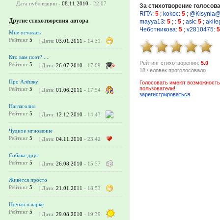
Дата публикации -
08.11.2010
- 22:07
За стихотворение голосов
RITA
:
5
;
kokoc
:
5
;
@Kisynia
Другие стихотворения автора
mayya13
:
5
;
:
5
;
ask
:
5
;
akil
Чеботникова
:
5
;
v2810475
:
5
Мне осталась
Рейтинг
5
| Дата:
03.01.2011
- 14:31
Кто вам поэт?.....
Рейтинг стихотворения:
5.0
Рейтинг
5
| Дата:
26.07.2010
- 17:09
18 человек проголосовало
Про Алёшку
Голосовать имеют возможность
пользователи!
Рейтинг
5
| Дата:
01.06.2011
- 17:54
зарегистрироваться
Наглаголил
Рейтинг
5
| Дата:
12.12.2010
- 14:43
Чудное мгновение
Рейтинг
5
| Дата:
04.11.2010
- 23:42
Собака-друг.
Рейтинг
5
| Дата:
26.08.2010
- 15:57
Живётся просто
Рейтинг
5
| Дата:
21.01.2011
- 18:53
Ночью в парке
Рейтинг
5
| Дата:
29.08.2010
- 19:39