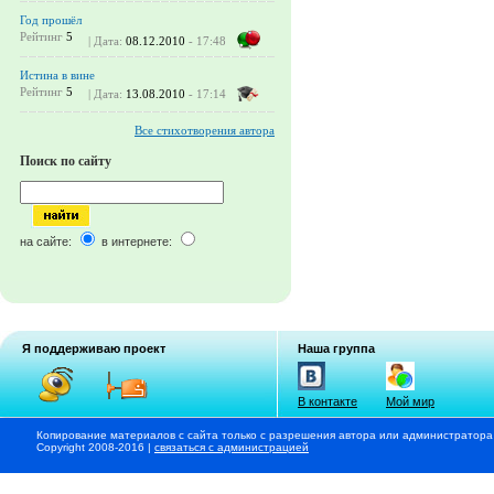
Год прошёл
Рейтинг
5
| Дата:
08.12.2010
- 17:48
Истина в вине
Рейтинг
5
| Дата:
13.08.2010
- 17:14
Все стихотворения автора
Поиск по сайту
на сайте:
в интернете:
Я поддерживаю проект
Наша группа
В контакте
Мой мир
Копирование материалов с сайта только с разрешения автора или администратора
Copyright 2008-2016 |
связаться с администрацией