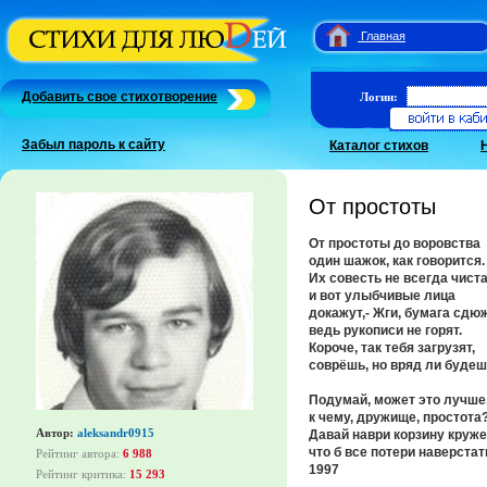
Главная
Добавить свое стихотворение
Логин:
Забыл пароль к сайту
Каталог стихов
От простоты
От простоты до воровства
один шажок, как говорится.
Их совесть не всегда чиста
и вот улыбчивые лица
докажут,- Жги, бумага сдюж
ведь рукописи не горят.
Короче, так тебя загрузят,
соврёшь, но вряд ли будеш
Подумай, может это лучше
к чему, дружище, простота
Автор:
aleksandr0915
Давай наври корзину круже
что б все потери наверстат
Рейтинг автора:
6 988
1997
Рейтинг критика:
15 293