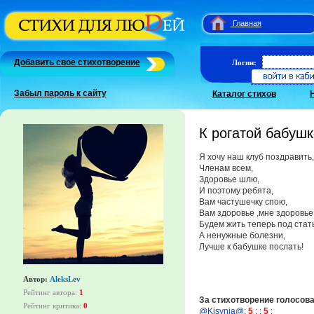
Главная
Добавить свое стихотворение
Логин:
Забыл пароль к сайту
Каталог стихов
К рогатой бабушк
Я хочу наш клуб поздравить,
Членам всем,
Здоровье шлю,
И поэтому ребята,
Вам частушечку спою,
Вам здоровье ,мне здоровье
Будем жить теперь под стать
А ненужные болезни,
Лучше к бабушке послать!
Автор:
AleksLev
Рейтинг автора:
1
За стихотворение голосов
Рейтинг критика:
0
@Kisynia@
:
5
;
:
5
;