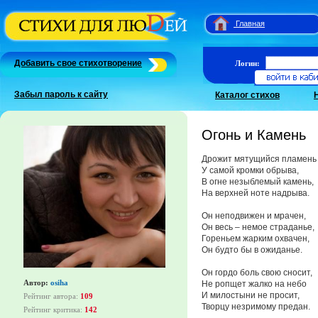
Главная
Добавить свое стихотворение
Логин:
Забыл пароль к сайту
Каталог стихов
Огонь и Камень
Дрожит мятущийся пламень
У самой кромки обрыва,
В огне незыблемый камень,
На верхней ноте надрыва.
Он неподвижен и мрачен,
Он весь – немое страданье,
Гореньем жарким охвачен,
Он будто бы в ожиданье.
Он гордо боль свою сносит,
Автор:
osiha
Не ропщет жалко на небо
И милостыни не просит,
Рейтинг автора:
109
Творцу незримому предан.
Рейтинг критика:
142