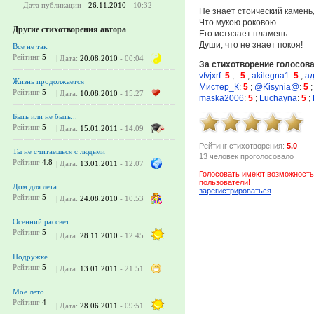
Дата публикации -
26.11.2010
- 10:32
Не знает стоический камень
Что мукою роковою
Другие стихотворения автора
Его истязает пламень
Души, что не знает покоя!
Все не так
Рейтинг
5
| Дата:
20.08.2010
- 00:04
За стихотворение голосов
vfvjxrf
:
5
;
:
5
;
akilegna1
:
5
;
ад
Жизнь продолжается
Мистер_К
:
5
;
@Kisynia@
:
5
Рейтинг
5
| Дата:
10.08.2010
- 15:27
maska2006
:
5
;
Luchayna
:
5
;
Быть или не быть...
Рейтинг
5
| Дата:
15.01.2011
- 14:09
Рейтинг стихотворения:
5.0
Ты не считаешься с людьми
13 человек проголосовало
Рейтинг
4.8
| Дата:
13.01.2011
- 12:07
Голосовать имеют возможность
пользователи!
Дом для лета
зарегистрироваться
Рейтинг
5
| Дата:
24.08.2010
- 10:53
Осенний рассвет
Рейтинг
5
| Дата:
28.11.2010
- 12:45
Подружке
Рейтинг
5
| Дата:
13.01.2011
- 21:51
Мое лето
Рейтинг
4
| Дата:
28.06.2011
- 09:51