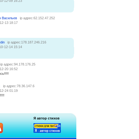
10-12-09 16:23
н Васильев
ip адрес:62.152.47.252
12-13 18:17
din
ip адрес:178.187.246.216
10-12-14 15:14
ip адрес:94.178.176.25
12-20 16:52
ь!!!!!
k
ip адрес:78.36.147.6
12-24 01:19
!!!!!
Я автор стихов