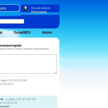
сайта
Личный кабинет
Регистрация
ов
Песни(MP3)
Форум
 комментарий:
арии могут только зарегистрированные
p адрес:82.135.148.160
12-08 16:31
din
ip адрес:178.187.157.161
10-12-08 16:32
очка!!!