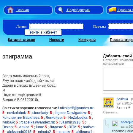
Главная
Подбор рифмы
Правила 
Логин:
Пароль:
Каталог стихов
Новости
Конкурсы
Поиск автор
эпиграмма.
Добавить свой
Оставлять коммент
пользователи
Всего лишь маленький поэт,
Ему не надо <звёздной> пыли
Дарил в стихах душевный бред,
И
Надо же-ещё ценили!!!
Божена
i
Ведин.А.В.08122010г.
дата:2010-
За стихотворение голосовали:
t-nikolaeff@yandex.ru
:
5+++++!!!
Ответить
5
;
novkolobok
:
5
;
stounlady
:
5
;
Ingmar Dawigadow
:
5
;
Константин Васильев
:
5
;
Легионер
:
5
;
NeZabudka
:
5
;
lyuba///
:
5
;
rcapelka@yandex.ru
:
5
;
Jasmin3913
:
5
;
andrejve
дата:20
Эсхар
:
5
;
алиса
:
5
;
luna
:
5
;
Лидаза
:
5
;
RITA
:
5
;
borisvs
:
спасибо Божен
5
;
aleksandr0915
:
5
;
minuta2
:
5
;
воланд
:
5
;
akilegna1
: