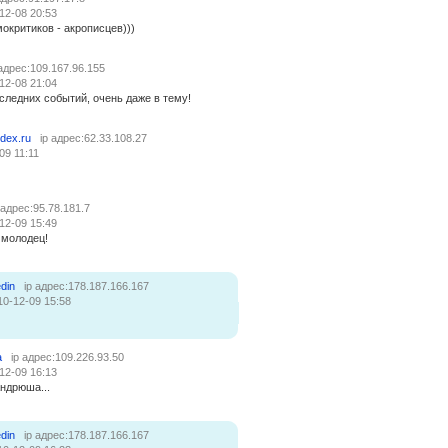
12-08 20:53
окритиков - акрописцев)))
 адрес:109.167.96.155
12-08 21:04
следних событий, очень даже в тему!
dex.ru
ip адрес:62.33.108.27
09 11:11
 адрес:95.78.181.7
12-09 15:49
 молодец!
din
ip адрес:178.187.166.167
10-12-09 15:58
a
ip адрес:109.226.93.50
12-09 16:13
Андрюша...
din
ip адрес:178.187.166.167