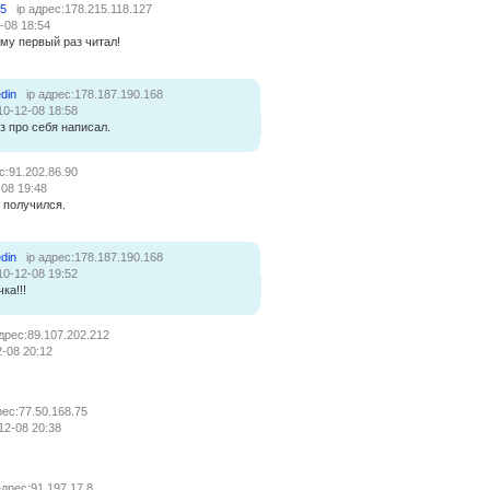
15
ip адрес:178.215.118.127
-08 18:54
му первый раз читал!
din
ip адрес:178.187.190.168
10-12-08 18:58
з про себя написал.
с:91.202.86.90
-08 19:48
 получился.
din
ip адрес:178.187.190.168
10-12-08 19:52
ка!!!
адрес:89.107.202.212
-08 20:12
рес:77.50.168.75
12-08 20:38
адрес:91.197.17.8