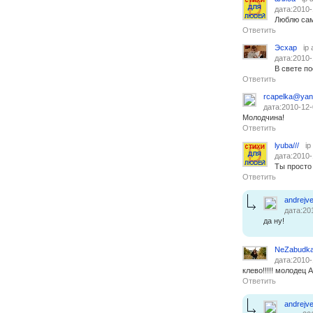
дата:2010-
Люблю сам
Ответить
Эсхар
ip
дата:2010-
В свете по
Ответить
rcapelka@yan
дата:2010-12-
Молодчина!
Ответить
lyuba///
ip
дата:2010-
Ты просто
Ответить
andrejve
дата:20
да ну!
NeZabudk
дата:2010-
клево!!!!! молодец 
Ответить
andrejve