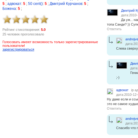
5
;
адвокат
:
5
;
50 cent()
:
5
;
Дмитрий Курчанов
:
5
;
Божена
:
5
;
Дмитрий К
дата:2010-
Да уж... 
топа Санди? )) Суп
Ответить
Рейтинг стихотворения:
5.0
25 человек проголосовало
andrejve
Голосовать имеют возможность только зарегистрированные
дата:20
пользователи!
Слева сверху
зарегистрироваться
Дмит
дата
Гениа
;-)
адвокат
ip а
дата:2010-12-
Ну даже если и ссы
это не самое худше
Ответить
andrejve
дата:20
Спасибо что 