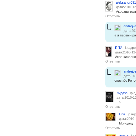
aleksandr09
дата:2010-12
Акроэпиграм
Ответить
andrejve
дата:20
а я первый ра
RITA
ip адре
дата:2010-12
Акро-классно
Ответить
andrejve
дата:20
спасибо Риточ
Лидаза
ip 
дата:2010-12
...5
Ответить
luna
ip ад
дата:2010-
Молодец!
Ответить
алиса
ip 