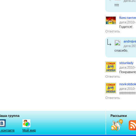
дата:20
!!!!!
Константи
дата:2010-
Годится!
Ответить
andrejve
дата:20
спасибо.
stounlady
дата:2010-
Понравилос
Ответить
novkolobo
дата:2010-
!!!!!!!!!!!!!!!!!!
Ответить
Наша группа
Рассылки
 контакте
Мой мир