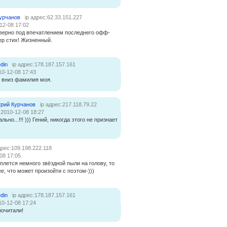
урчанов
ip адрес:62.33.151.227
12-08 17:02
наверно под впечатлением последнего офф-
ер стих! Жизненный.
din
ip адрес:178.187.157.161
10-12-08 17:43
 вниз фамилия моя.
рий Курчанов
ip адрес:217.118.79.22
:2010-12-08 18:27
льно...!!! ))) Гений, никогда этого не признает
дрес:109.198.222.118
08 17:05
плется немного звёздной пыли на голову, то
е, что может произойти с поэтом-)))
din
ip адрес:178.187.157.161
10-12-08 17:24
почитали!