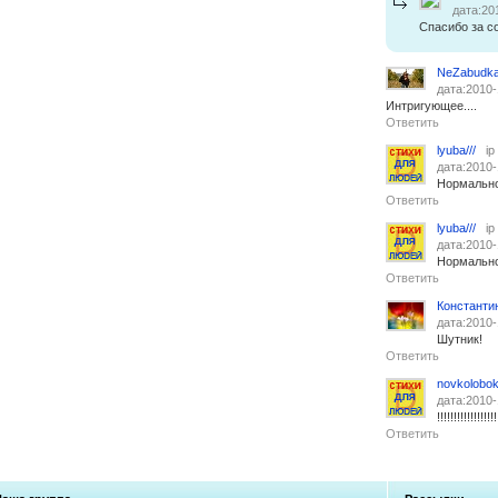
дата:20
Спасибо за с
NeZabudk
дата:2010-
Интригующее....
Ответить
lyuba///
ip
дата:2010-
Нормально
Ответить
lyuba///
ip
дата:2010-
Нормально
Ответить
Константи
дата:2010-
Шутник!
Ответить
novkolobo
дата:2010-
!!!!!!!!!!!!!!!!!!
Ответить