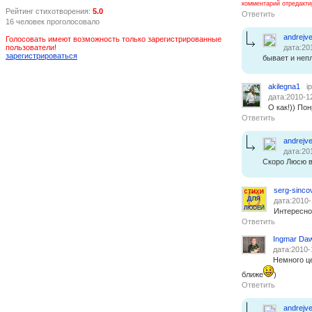
комментарий отредакти
Рейтинг стихотворения:
5.0
Ответить
16 человек проголосовало
andrejve
Голосовать имеют возможность только зарегистрированные
пользователи!
дата:20
зарегистрироваться
бывает и неп
akilegna1
i
дата:2010-1
О как!)) По
Ответить
andrejve
дата:20
Скоро Люсю в
serg-sinco
дата:2010-
Интересно
Ответить
Ingmar Da
дата:2010-
Немного це
ближе
)
Ответить
andrejve