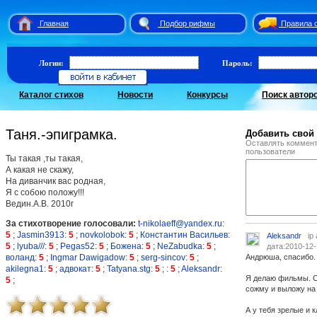
Главная
Подбор рифмы
Правила 
Логин:
Пароль:
Каталог стихов
Новости
Конкурсы
Поиск автор
Таня.-эпиграмка.
Добавить свой
Оставлять коммент
пользователи
Ты такая ,ты такая,
А какая не скажу,
На диванчик вас родная,
Я с собою положу!!!
Ведин.А.В. 2010г
За стихотворение голосовали:
t-nikolaeff@yandex.ru
:
5
;
Jasmin3913
:
5
;
novkolobok
:
5
;
Константин Васильев
:
Aleksandr
ip
5
;
lyuba///
:
5
;
Pegas52
:
5
;
Божена
:
5
;
NeZabudka
:
5
;
дата:2010-12-
воланд
:
5
;
Ingmar Dawigadow
:
5
;
serg-sincov
:
5
;
Андрюша, спасибо. 
akilegna1
:
5
;
адвокат
:
5
;
Tatyana.stg
:
5
;
:
5
;
Aleksandr
:
Я делаю фильмы. О
5
;
сожму и выложу на 
А у тебя зрелые и к