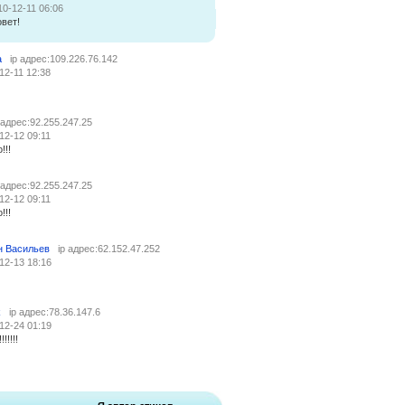
10-12-11 06:06
овет!
a
ip адрес:109.226.76.142
12-11 12:38
 адрес:92.255.247.25
12-12 09:11
!!!
 адрес:92.255.247.25
12-12 09:11
!!!
н Васильев
ip адрес:62.152.47.252
12-13 18:16
k
ip адрес:78.36.147.6
12-24 01:19
!!!!!!!