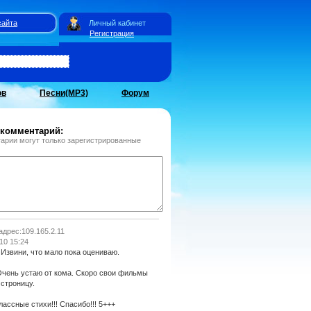
сайта
Личный кабинет
Регистрация
ов
Песни(MP3)
Форум
 комментарий:
арии могут только зарегистрированные
 адрес:109.165.2.11
10 15:24
Извини, что мало пока оцениваю.
чень устаю от кома. Скоро свои фильмы
строницу.
лассные стихи!!! Спасибо!!! 5+++