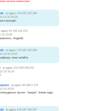
рован автором комментария
din
ip адрес:178.187.232.206
10-12-10 15:29
лохо выходят.
p адрес:91.149.162.233
2-10 15:59
нравилось. Андрей)
din
ip адрес:178.187.232.206
10-12-10 16:01
ыброшу. пока читайте.
v
ip адрес:213.108.148.231
12-10 16:18
!
wigadow
ip адрес:95.188.2.179
12-10 18:25
ломудренно звучит- "рядом", ближе надо,
din
ip адрес:178.187.156.247