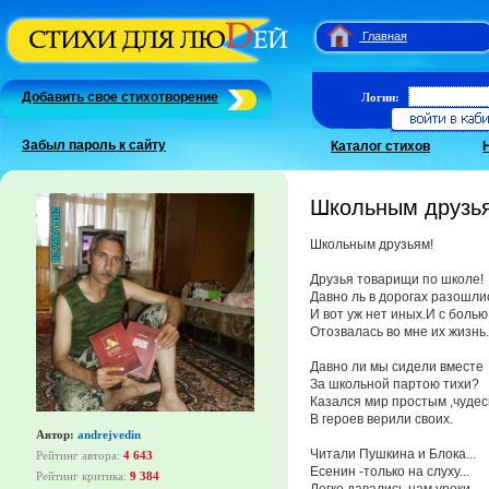
Главная
Добавить свое стихотворение
Логин:
Забыл пароль к сайту
Каталог стихов
Школьным друзь
Школьным друзьям!
Друзья товарищи по школе!
Давно ль в дорогах разошли
И вот уж нет иных.И с болью
Отозвалась во мне их жизнь.
Давно ли мы сидели вместе
За школьной партою тихи?
Казался мир простым ,чудес
В героев верили своих.
Автор:
andrejvedin
Читали Пушкина и Блока...
Рейтинг автора:
4 643
Есенин -только на слуху...
Рейтинг критика:
9 384
Легко давались нам уроки