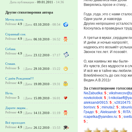
Дата публикации -
09.01.2011
- 14:36
Вверялись прозе и стиху...
Другие стихотворения автора
Года ,года ,что с нами стало
Одни ушли ,и навсегда
Мечта поэта.
Других непрошено усталост
Рейтинг
4.9
| Дата:
03.10.2010
- 08:54
Коснулась в праведных труда
Странный сон.
А третьи в муках ,сердцем п
Рейтинг
4.9
| Дата:
06.10.2010
- 16:52
И днём ,и ночью напролёт,
надеюсь:кто возьмёт-услыш
Собака.
Звонок тех лет. И позовёт.
Рейтинг
4.9
| Дата:
23.12.2010
- 17:17
О, как наивны же мы были-
Стакан.
Из чувств ,без мудрости в сл
Рейтинг
5
| Дата:
29.10.2010
- 15:22
И всё же в тайне мы любили.
Влюблённость до сих пор жи
С днём Рождения!!!
Ведин.А.В.2011г
Рейтинг
4.9
| Дата:
19.09.2010
- 19:31
За стихотворение голосов
NeZabudka
:
5
;
vikshvecov@y
Ночь.
novkolobok
:
5
;
t-nikolaeff@y
Рейтинг
5
| Дата:
15.09.2010
- 16:01
aleksandr0915
:
5
;
v2810475
:
borisvs
:
5
;
minuta2
:
5
;
stounl
Дарите людям...
Градо
:
5
;
Aleksandr
:
5
;
RITA
:
Рейтинг
4.9
| Дата:
14.11.2010
- 11:19
rcapelka@yandex.ru
:
5
;
svetl
5
;
Всё проходит.
Рейтинг
4.9
| Дата:
26.12.2010
- 15:53