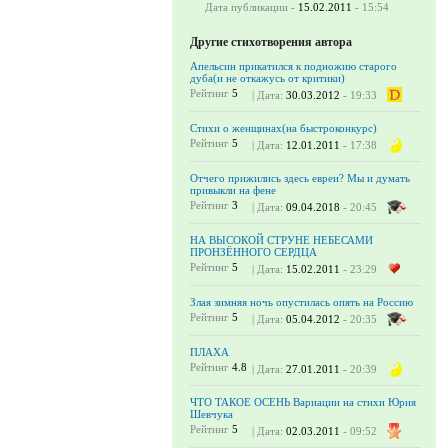
Дата публикации -
15.02.2011
- 15:54
Другие стихотворения автора
Апельсин прикатился к подножию старого
дуба(и не откажусь от критики)
Рейтинг
5
| Дата:
30.03.2012
- 19:33
Стихи о женщинах(на быстроконкурс)
Рейтинг
5
| Дата:
12.01.2011
- 17:38
Отчего прижились здесь евреи? Мы и думать
привыкли на фене
Рейтинг
3
| Дата:
09.04.2018
- 20:45
НА ВЫСОКОЙ СТРУНЕ НЕБЕСАМИ
ПРОНЗЁННОГО СЕРДЦА
Рейтинг
5
| Дата:
15.02.2011
- 23:29
Злая зимняя ночь опустилась опять на Россию
Рейтинг
5
| Дата:
05.04.2012
- 20:35
ПЛАХА
Рейтинг
4.8
| Дата:
27.01.2011
- 20:39
ЧТО ТАКОЕ ОСЕНЬ Вариации на стихи Юрия
Шевчука
Рейтинг
5
| Дата:
02.03.2011
- 09:52