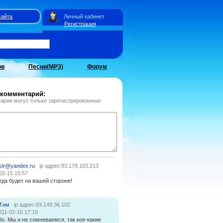
сайта
Личный кабинет
Регистрация
ов
Песни(MP3)
Форум
 комментарий:
арии могут только зарегистрированные
sir@yandex.ru
ip адрес:93.178.103.213
02-15 15:57
еда будет на вашей стороне!
 Тим
ip адрес:83.149.36.102
011-02-15 17:15
о. Мы и не сомневаемся, так кое-какие