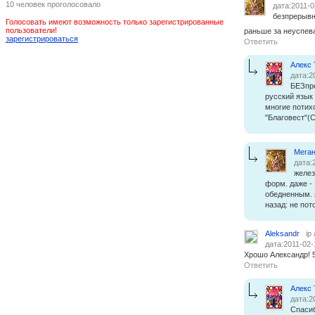
10 человек проголосовало
дата:2011-0
безпрерывн
Голосовать имеют возможность только зарегистрированные
пользователи!
раньше за неуспева
зарегистрироваться
Ответить
Алекс
дата:2
БЕЗпре
русский язык 
многие потих
"Благовест"(
Меган
дата:
желез
форм. даже -
обедненным. 
назад: не пот
Aleksandr
ip
дата:2011-02-
Хрошо Александр! 
Ответить
Алекс
дата:2
Спасиб