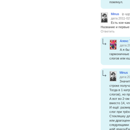
помянул.
Minus
ip ад
дата:2011-02
Есть кое-как
Название и первые 
Ответить
Алекс
дата:2
А я бы
гармоничные 
слогов или ещ
Minus
дата:2
Значит
строке получа
Тогда в 1 кат
слогов), но п
А вот во 2-ом
вместо 14, чт
И ещё: разме
слог при трёх
Стекляшку дл
или драгоцен
следующими -
илИ драгоцЕн