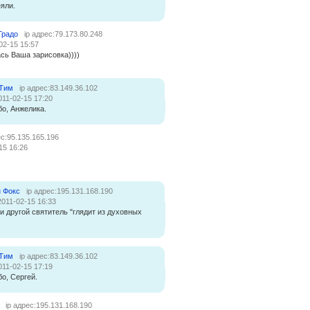
еяли.
Градо
ip адрес:79.173.80.248
02-15 15:57
сь Ваша зарисовка))))
 Тим
ip адрес:83.149.36.102
011-02-15 17:20
о, Анжелика.
ес:95.135.165.196
15 16:26
 Фокс
ip адрес:195.131.168.190
2011-02-15 16:33
 и другой святитель "глядит из духовных
 Тим
ip адрес:83.149.36.102
011-02-15 17:19
о, Сергей.
ip адрес:195.131.168.190