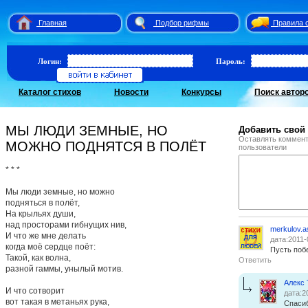
Главная
Подбор рифмы
Правила 
Логин:
Пароль:
Каталог стихов
Новости
Конкурсы
Поиск автор
МЫ ЛЮДИ ЗЕМНЫЕ, НО
Добавить свой
Оставлять коммент
МОЖНО ПОДНЯТСЯ В ПОЛЁТ
пользователи
* * *
Мы люди земные, но можно
подняться в полёт,
На крыльях души,
над просторами гибнущих нив,
merkulov.a
И что же мне делать
дата:2011-
когда моё сердце поёт:
Пусть поб
Такой, как волна,
Ответить
разной гаммы, унылый мотив.
Алекс
И что сотворит
дата:2
вот такая в метаньях рука,
Спасиб