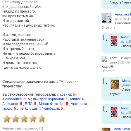
Стекляшку для глаза
"хвосты" нав
или драгоценный рубин,
Гибрид из простого,
Анжелика 
как прах мотылька
дата:2011-
И птицы злотой,
Понравила
Что глядит из духовных глубин.
Ответить
И время, конечно,
Алекс
Расставит значенья свои,
дата:2
И мы оседлаем священный
Спасиб
И встречный поток,
Но нынче ведём безпрерывные
С вихрем бои,
Гость
ip адр
дата:2011-02-
И день этот, кажется,
Класс!!!
Где-то за краем, далёк.
Ответить
Меган
Сегодняшняя зарисовка из цикла "Мгновения
дата:
творчества".
А вот
глубин"...
За стихотворение голосовали:
Ладенка
:
5
;
aleksandr0915
:
5
;
Дмитрий Курчанов
:
5
;
Minus
:
4
;
Aleksandr
:
5
;
RITA
:
5
;
Меган Фокс
:
4
;
:
5
;
Анжелика
Градо
:
5
;
merkulov.asir@yandex.ru
:
5
;
Алекс
дата:2
Спасиб
Рейтинг стихотворения:
4.8
Меган Фокс