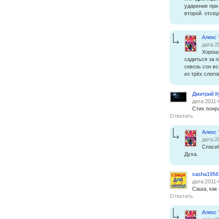
ударение при
второй. отсюд
Алекс
дата:2
Хорошо
садиться за п
сквозь сон в
из трёх слого
Дмитрий К
дата:2011-
Стих понр
Ответить
Алекс
дата:2
Спасиб
Духа.
sasha1956
дата:2011-
Саша, как
Ответить
Алекс