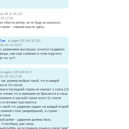
рес:95.37.45.157
-15 17:54
ие сбои по ритму, но не буду их касаться.
строки - главная мысль здесь.
 Тим
ip адрес:83.149.36.102
011-02-15 20:07
 с уважением выслушал, хочется создавать
вещи, сам ещё слабоват в этом подсчете
ё что тут?
ip адрес:109.184.92.3
011-02-16 17:09
 так: размер выбран такой, что в каждой
ется 14 слогов.
рене в последней строке не хватает 1 слога (13
ри чтении это в принципе не бросается в глаза.
 катрене в третьей строке всего 11 слогов
о отчётливо чувствуется.
р такой что ударение падает на каждый второй
сложной стопе (амфибрахий). в строке -
я глаза
ный рубин - ударения должны быть
 СтеклЯшку для глАза
ный рубИн. но по правилу языка в союзе "или"