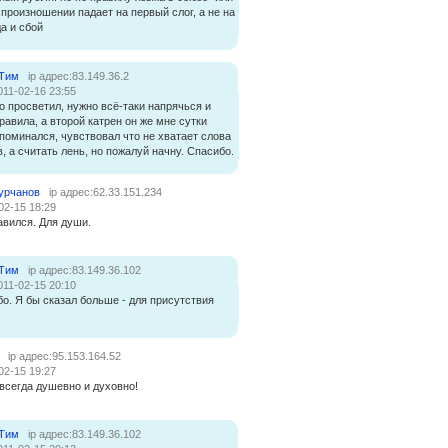
 произношении падает на первый слог, а не на
а и сбой
 Тим
ip адрес:83.149.36.2
011-02-16 23:55
 просветил, нужно всё-таки напрячься и
равила, а второй катрен он же мне сутки
споминался, чувствовал что не хватает слова
в, а считать лень, но пожалуй начну. Спасибо.
урчанов
ip адрес:62.33.151.234
02-15 18:29
авился. Для души.
 Тим
ip адрес:83.149.36.102
011-02-15 20:10
о. Я бы сказал больше - для присутствия
ip адрес:95.153.164.52
02-15 19:27
 всегда душевно и духовно!
 Тим
ip адрес:83.149.36.102