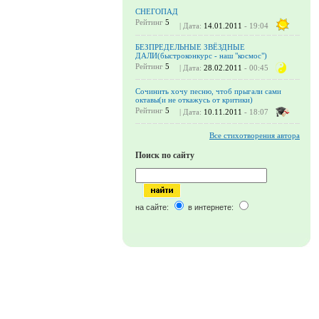
СНЕГОПАД
Рейтинг
5
| Дата:
14.01.2011
- 19:04
БЕЗПРЕДЕЛЬНЫЕ ЗВЁЗДНЫЕ
ДАЛИ(быстроконкурс - наш "космос")
Рейтинг
5
| Дата:
28.02.2011
- 00:45
Сочинить хочу песню, чтоб прыгали сами
октавы(и не откажусь от критики)
Рейтинг
5
| Дата:
10.11.2011
- 18:07
Все стихотворения автора
Поиск по сайту
на сайте:
в интернете: