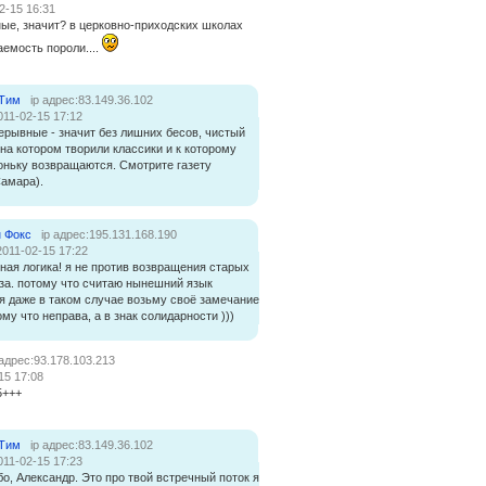
2-15 16:31
ые, значит? в церковно-приходских школах
емость пороли....
 Тим
ip адрес:83.149.36.102
011-02-15 17:12
рывные - значит без лишних бесов, чистый
на котором творили классики и к которому
оньку возвращаются. Смотрите газету
Самара).
 Фокс
ip адрес:195.131.168.190
2011-02-15 17:22
ная логика! я не против возвращения старых
 за. потому что считаю нынешний язык
я даже в таком случае возьму своё замечание
ому что неправа, а в знак солидарности )))
 адрес:93.178.103.213
15 17:08
5+++
 Тим
ip адрес:83.149.36.102
011-02-15 17:23
о, Александр. Это про твой встречный поток я