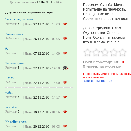
Дата публикации -
12.04.2011
- 18:45
Перелом. Судьба. Мечта.
Испытание на прочность.
Другие стихотворения автора
Не ищи. Уже не та.
Сроки- пропадает точность.
Ты не увидишь слез...
Рейтинг
5
| Дата:
22.11.2010
- 15:03
Дело. Середина. Слом.
Одиночество. Сгораю.
Возьми меня....
Ночь. Одна и пытка сном
Рейтинг
5
| Дата:
26.11.2010
- 02:05
Кто я- я сама не знаю…..
9...
Рейтинг
5
| Дата:
07.12.2010
- 14:00
Рейтинг стихотворения:
0.0
Черные души
0 человек проголосовало
Рейтинг
5
| Дата:
22.11.2010
- 14:58
Голосовать имеют возможность
пользователи!
ПММЛ
зарегистрироваться
Рейтинг
5
| Дата:
22.11.2010
- 15:00
тебе..
Рейтинг
5
| Дата:
22.11.2010
- 14:57
Без тебя...
Рейтинг
5
| Дата:
18.12.2010
- 01:56
Не сойти с ума...
Рейтинг
5
| Дата:
20.12.2010
- 03:03