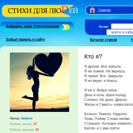
Главная
Добавить свое стихотворение
Логин:
Забыл пароль к сайту
Каталог стихов
Кто я?
Я другая. Все забыла.
Я не помню. Не вернусь.
Я чужая. Все. Закрыла.
Я не верю- я боюсь.
Я не я. Вокруг иное.
День и ночь. Шаги назад.
Сложно. Не дано. Другое.
Жизнь и Смерть- навек разл
Больно. Тяжело. Надолго.
Автор:
dinibola
Ложь. Пойму. Слова любви.
Страшно. Холодно немного.
Рейтинг автора:
27
Капля- и с ума сойти.
Рейтинг критика:
32