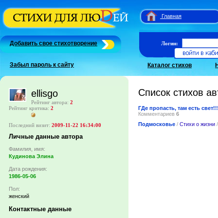
Главная
Добавить свое стихотворение
Логин:
Забыл пароль к сайту
Каталог стихов
Список стихов ав
ellisgo
Рейтинг автора:
2
ГДе пропасть, там есть свет!!
Рейтинг критика:
2
Комментариев
6
Подмосковье
/
Стихи о жизни
/
Последний визит:
2009-11-22 16:34:00
Личные данные автора
Фамилия, имя:
Кудинова Элина
Дата рождения:
1986-05-06
Пол:
женский
Контактные данные