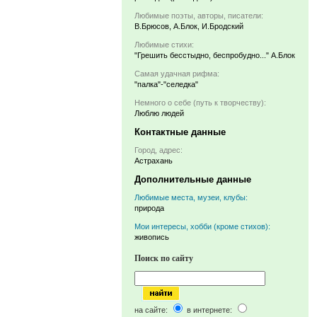
Любимые поэты, авторы, писатели:
В.Брюсов, А.Блок, И.Бродский
Любимые стихи:
"Грешить бесстыдно, беспробудно..." А.Блок
Самая удачная рифма:
"палка"-"селедка"
Немного о себе (путь к творчеству):
Люблю людей
Контактные данные
Город, адрес:
Астрахань
Дополнительные данные
Любимые места, музеи, клубы:
природа
Мои интересы, хобби (кроме стихов):
живопись
Поиск по сайту
на сайте:
в интернете: