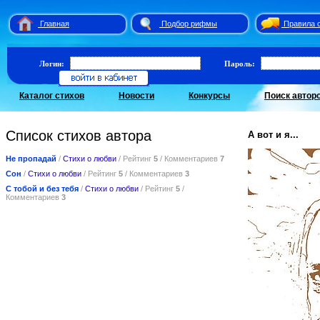
Главная
Подбор рифмы
Правила 
Логин:
Пароль:
Каталог стихов
Новости
Конкурсы
Поиск автор
Список стихов автора
А вот и я...
Не пропадай
/
Стихи о любви
/ Рейтинг
5
/ Комментариев
7
Сон
/
Стихи о любви
/ Рейтинг
5
/ Комментариев
3
С тобой и без тебя
/
Стихи о любви
/ Рейтинг
5
/
Комментариев
3