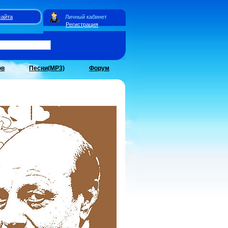
сайта
Личный кабинет
Регистрация
ов
Песни(MP3)
Форум