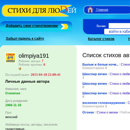
Главная
Добавить свое стихотворение
Логин:
Забыл пароль к сайту
Каталог стихов
Список стихов ав
olimpiya191
Рейтинг автора:
7
Былые и белые ночи..
/
Стихи
Рейтинг критика:
6
Комментариев
4
Шекспир вечен
/
Стихи о любв
Последний визит:
2013-04-18 22:08:41
1
Личные данные автора
Шекспир вечен
/
Стихи о любв
0
Фамилия, имя:
Шекспир вечен
/
Стихи о любв
Олимпия
0
Дата рождения:
весеннее головокружение
/
С
1968-11-18
Комментариев
3
Огонек
/
Стихи о жизни
/ Рейти
Пол:
женский
Любимые поэты, авторы, писатели:
талантливые..