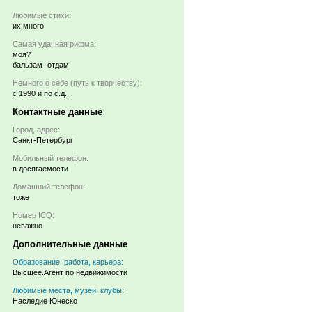
Любимые стихи:
их много
Самая удачная рифма:
моя?
бальзам -отдам
Немного о себе (путь к творчеству):
с 1990 и по с.д..
Контактные данные
Город, адрес:
Санкт-Петербург
Мобильный телефон:
в досягаемости
Домашний телефон:
тоже
Номер ICQ:
неважно
Дополнительные данные
Образование, работа, карьера:
Высшее.Агент по недвижимости
Любимые места, музеи, клубы:
Наследие Юнеско