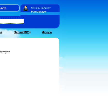
сайта
Личный кабинет
Регистрация
ов
Песни(MP3)
Форум
тствует