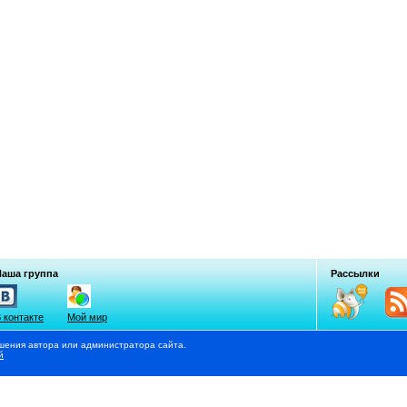
Наша группа
Рассылки
 контакте
Мой мир
шения автора или администратора сайта.
й