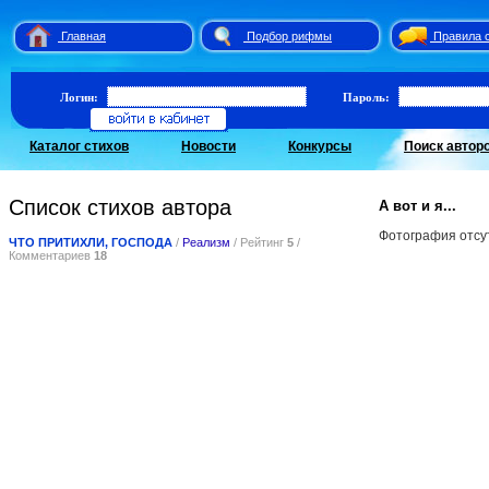
Главная
Подбор рифмы
Правила 
Логин:
Пароль:
Каталог стихов
Новости
Конкурсы
Поиск автор
Список стихов автора
А вот и я...
Фотография отсу
ЧТО ПРИТИХЛИ, ГОСПОДА
/
Реализм
/ Рейтинг
5
/
Комментариев
18