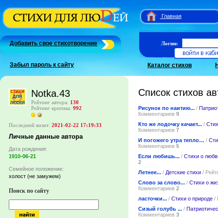
Главная
Добавить свое стихотворение
Логин:
Забыл пароль к сайту
Каталог стихов
Список стихов ав
Notka.43
Рейтинг автора:
130
Рисунок по наитию...
/
Патрио
Рейтинг критика:
992
Комментариев
9
Кто же лодочку качает...
/
Стих
Последний визит:
2021-02-22 17:19:33
Комментариев
7
Личные данные автора
И погожего утра тепло…
/
Сти
Комментариев
5
Дата рождения:
Если любишь...
/
Стихи о любв
1910-06-21
2
Семейное положение:
Летнее...
/
Детские стихи
/ Рейт
холост (не замужем)
Слово за слово...
/
Стихи о жи
Комментариев
2
Поиск по сайту
ласточки...
/
Стихи о природе
/
Сизый голубь ...
/
Патриотичес
Комментариев
3