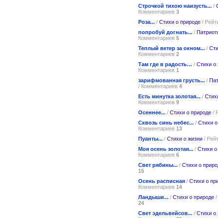
Строчкой тихою наизусть...
/
Комментариев
3
Роза...
/
Стихи о природе
/ Рейт
попробуй догнать...
/
Патриот
Комментариев
5
Теплый ветер за окном...
/
Сти
Комментариев
2
Там где в радость…
/
Стихи о
Комментариев
1
зарифмованная грусть...
/
Пат
/ Комментариев
4
Есть минутка золотая...
/
Стих
Комментариев
9
Осеннее...
/
Стихи о природе
/ 
Сквозь синь небес...
/
Стихи о
Комментариев
13
Пуанты...
/
Стихи о жизни
/ Рей
Моя осень золотая...
/
Стихи о
Комментариев
6
Свет рябины...
/
Стихи о приро
15
Осень расписная
/
Стихи о пр
Комментариев
14
Ландыши...
/
Стихи о природе
/
24
Свет эдельвейсов...
/
Стихи о