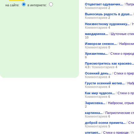
Отцветает одуванчик...
/
Патр
на сайте:
в интернете:
Комментариев
2
Выносишь радость в душе...
Комментариев
2
Неизвестному художнику...
/
Н
Комментариев
4
мандаринки...
/
Шуточные сти
10
Изморози снежок...
/
Наброски
Комментариев
0
Хризантемы...
/
Стихи о приро
6
Присмотритесь как красиво..
4.9
/ Комментариев
4
Осенний день...
/
Стихи о при
Комментариев
4
Грусти осенний мотив...
/
Наб
Комментариев
4
Как мир чудесен...
/
Стихи о п
Комментариев
6
Зарисовка...
/
Наброски, отрыв
2
картинка...
/
Патриотические с
Комментариев
6
доброй осени примета...
/
Сти
Комментариев
5
улетают...
/
Стихи о природе
/ Р