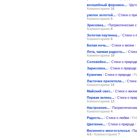
волшебный феромон...
/
Шуто
Комментариев
16
узелок золотой...
/
Стихи о пр
Комментариев
5
Зрисовка...
/
Патриотические с
Комментариев
8
Золотая паутинка...
/
Стихи о 
Комментариев
6
Белая ночь...
/
Стихи о жизни
/
Лета, чаемая радость...
/
Стихи
Комментариев
10
Соловейко...
/
Стихи о природ
Зарисовка...
/
Стихи о природе
Кузнечик
/
Стихи о природе
/ Р
Ласточки прилетели...
/
Стихи
Комментариев
14
Майский свет...
/
Стихи о жизн
Первая зелень...
/
Стихи о при
Комментариев
13
Настроение...
/
Патриотические
Комментариев
4
Радость...
/
Стихи о любви
/ Ре
Цветение...
/
Стихи о природе
/
Весеннего многоголосья
/
Па
4.6
/ Комментариев
7