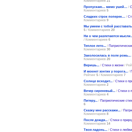
Комментариев
21
Пропускаю… мимо ушей…
/
С
Комментариев
5
Сладких строк поперек…
/
Ст
Комментариев
9
Мы умеем с тобой расставатьс
5
/ Комментариев
20
Ни о чем разлетаются мысли..
/ Комментариев
6
Теплое лето...
/
Патриотически
Комментариев
30
Заколосилась в поле рожь...
Комментариев
20
Веришь...
/
Стихи о жизни
/ Рей
И мокнет зонтик у порога...
/
Рейтинг
5
/ Комментариев
7
Солнце всходит...
/
Стихи о пр
Комментариев
2
Вечер сиреневый...
/
Стихи о 
Комментариев
4
Питеру...
/
Патриотические сти
6
Сказку мне расскажи...
/
Патри
Комментариев
8
После дождя...
/
Стихи о приро
Комментариев
14
Твоя ладонь...
/
Стихи о любви