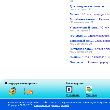
33
Дня рождения теплый свет…
Комментариев
21
Летнее...
/
Стихи о природе
/ Р
В глубине синевы...
/
Размышл
/ Комментариев
21
Утешительный приз...
/
Стихи 
Комментариев
8
Гортензии...
/
Стихи о природе
Березовый сок...
/
Стихи о пр
Комментариев
29
Питерское лето...
/
Стихи о лю
Комментариев
10
Пионы...
/
Стихи о природе
/ Р
Ожидание...
/
Стихи о природе
Я поддерживаю проект
Наша группа
В контакте
Мой мир
Копирование материалов с сайта только с разрешения автора или администратора
Copyright 2008-2016 |
связаться с администрацией