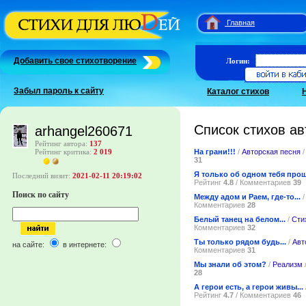
Главная
Добавить свое стихотворение
Логин:
Забыл пароль к сайту
Каталог стихов
Список стихов ав
arhangel260671
Рейтинг автора:
137
На грани!!!
/
Авторская песня
/
Рейтинг критика:
2 019
31
Я только об одном тебя прошу
Последний визит:
2021-02-11 20:19:02
Рейтинг
4.8
/ Комментариев
39
Поиск по сайту
Между адом и Раем, где-то...
Комментариев
28
Белый танец на белом...
/
Сти
Комментариев
32
Ты только рядом будь...
/
Авт
на сайте:
в интернете:
Комментариев
31
Мы знали об этом?
/
Реализм
28
А герои есть, а герои живы...
Рейтинг
4.7
/ Комментариев
46