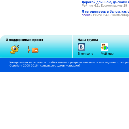
Дорогой длинною, да снами 
Рейтинг
4.1
/ Комментариев
29
Я сегодня весь в белом, как с
песня
/ Рейтинг
4.1
/ Коммента
Я поддерживаю проект
Наша группа
В контакте
Мой мир
Копирование материалов с сайта только с разрешения автора или администратора
Copyright 2008-2016 |
связаться с администрацией