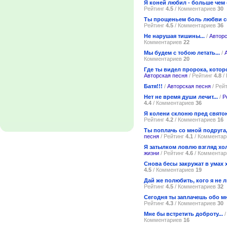
Я коней любил - больше чем с
Рейтинг
4.5
/ Комментариев
30
Ты прощеньем боль любви со
Рейтинг
4.5
/ Комментариев
36
Не нарушая тишины...
/
Авторс
Комментариев
22
Мы будем с тобою летать...
/
Комментариев
20
Где ты видел пророка, кото
Авторская песня
/ Рейтинг
4.8
/
Батя!!!
/
Авторская песня
/ Рей
Нет не время души лечит...
/
Р
4.4
/ Комментариев
36
Я колени склоню пред святою
Рейтинг
4.2
/ Комментариев
16
Ты поплачь со мной подруга,
песня
/ Рейтинг
4.1
/ Коммента
Я затылком ловлю взгляд хол
жизни
/ Рейтинг
4.6
/ Коммента
Снова бесы закружат в умах 
4.5
/ Комментариев
19
Дай же полюбить, кого я не л
Рейтинг
4.5
/ Комментариев
32
Сегодня ты заплачешь обо мн
Рейтинг
4.3
/ Комментариев
30
Мне бы встретить доброту...
Комментариев
16