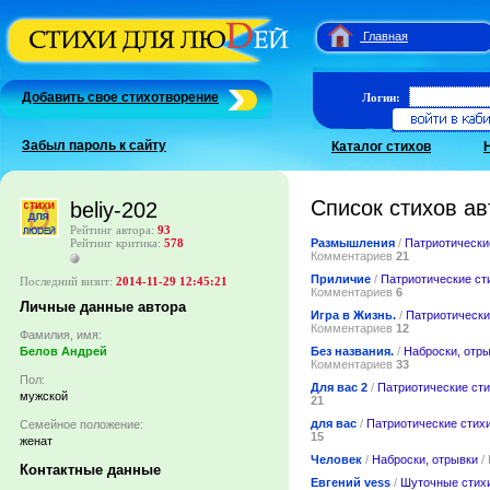
Главная
Добавить свое стихотворение
Логин:
Забыл пароль к сайту
Каталог стихов
Список стихов ав
beliy-202
Рейтинг автора:
93
Размышления
/
Патриотически
Рейтинг критика:
578
Комментариев
21
Приличие
/
Патриотические ст
Последний визит:
2014-11-29 12:45:21
Комментариев
6
Личные данные автора
Игра в Жизнь.
/
Патриотически
Комментариев
12
Фамилия, имя:
Без названия.
/
Наброски, отр
Белов Андрей
Комментариев
33
Пол:
Для вас 2
/
Патриотические ст
мужской
21
для вас
/
Патриотические стих
Семейное положение:
15
женат
Человек
/
Наброски, отрывки
/
Контактные данные
Евгений vess
/
Шуточные стих