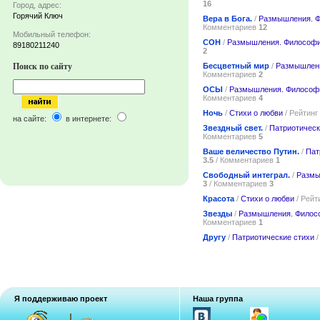
16
Город, адрес:
Горячий Ключ
Вера в Бога.
/
Размышления. 
Комментариев
12
Мобильный телефон:
СОН
/
Размышления. Философ
89180211240
2
Бесцветный мир
/
Размышлен
Поиск по сайту
Комментариев
2
ОСЫ
/
Размышления. Философ
Комментариев
4
Ночь
/
Стихи о любви
/ Рейтинг
на сайте:
в интернете:
Звездный свет.
/
Патриотическ
Комментариев
5
Ваше величество Путин.
/
Пат
3.5
/ Комментариев
1
Свободный интеграл.
/
Размы
3
/ Комментариев
3
Красота
/
Стихи о любви
/ Рейт
Звезды
/
Размышления. Филос
Комментариев
1
Другу
/
Патриотические стихи
/
Я поддерживаю проект
Наша группа