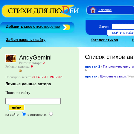
Главная
Добавить свое стихотворение
Логин:
Забыл пароль к сайту
Каталог стихов
Список стихов ав
AndyGemini
Рейтинг автора:
2
про гаи 2
/
Патриотические сти
Рейтинг критика:
0
6
про гаи
/
Шуточные стихи
/ Ре
Последний визит:
2013-12-16 19:17:48
Личные данные автора
Поиск по сайту
на сайте:
в интернете: