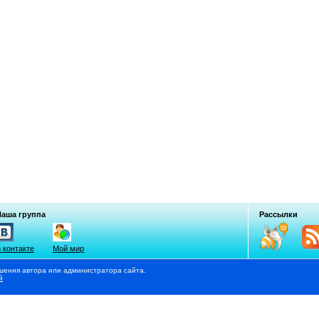
Наша группа
Рассылки
 контакте
Мой мир
шения автора или администратора сайта.
й