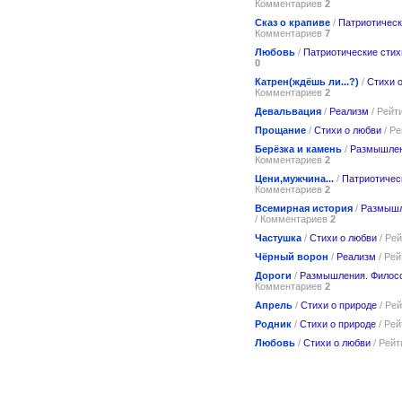
Комментариев
2
Сказ о крапиве
/
Патриотическ
Комментариев
7
Любовь
/
Патриотические стих
0
Катрен(ждёшь ли...?)
/
Стихи 
Комментариев
2
Девальвация
/
Реализм
/ Рейт
Прощание
/
Стихи о любви
/ Р
Берёзка и камень
/
Размышлен
Комментариев
2
Цени,мужчина...
/
Патриотичес
Комментариев
2
Всемирная история
/
Размышл
/ Комментариев
2
Частушка
/
Стихи о любви
/ Ре
Чёрный ворон
/
Реализм
/ Рей
Дороги
/
Размышления. Филос
Комментариев
2
Апрель
/
Стихи о природе
/ Ре
Родник
/
Стихи о природе
/ Рей
Любовь
/
Стихи о любви
/ Рейт