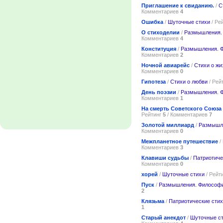
Приглашение к свиданию.
/
С
Комментариев
4
Ошибка
/
Шуточные стихи
/ Ре
О стиходелии
/
Размышления.
Комментариев
4
Конституция
/
Размышления. 
Комментариев
2
Ночной авиарейс
/
Стихи о жи
Комментариев
0
Гипотеза
/
Стихи о любви
/ Рей
День поэзии
/
Размышления. 
Комментариев
1
На смерть Советского Союза
Рейтинг
5
/ Комментариев
7
Золотой миллиард
/
Размышл
Комментариев
0
Межпланетное путешествие
/
Комментариев
3
Клавиши судьбы
/
Патриотиче
Комментариев
0
хорей
/
Шуточные стихи
/ Рейт
Пуск
/
Размышления. Философ
2
Клязьма
/
Патриотические сти
1
Старый анекдот
/
Шуточные с