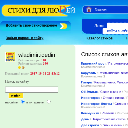
Главная
Добавить свое стихотворение
Логин:
Забыл пароль к сайту
Каталог стихов
Список стихов ав
wladimir.idedin
Рейтинг автора:
118
Крымский мост
/
Патриотическ
Рейтинг критика:
246
Комментариев
8
Карусель
/
Размышления. Фил
Последний визит:
2017-10-01 21:15:12
Комментариев
2
Поиск по сайту
Гитара
/
Размышления. Филос
Комментариев
2
Об Элитах
/
Стихи о жизни
/ Ре
Новогоднее
/
Стихи о жизни
/ 
на сайте:
в интернете:
Новогодняя ёлочка
/
Стихи о 
Комментариев
0
Коммунизм
/
Реализм
/ Рейтин
День
/
Патриотические стихи
/ 
Две строки
/
Стихи о жизни
/ Р