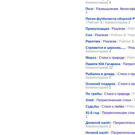
Комментариев
9
Поэт
/
Размышления. Философ
3
Песня футболиста сборной 
/ Рейтинг
5
/ Комментариев
1
Приватизация
/
Реализм
/ Рей
Сон
/
Реализм
/ Рейтинг
5
/ Ко
Ракетчик
/
Реализм
/ Рейтинг
5
Стремится в церковь.....
/
Реа
Комментариев
4
Мороз
/
Стихи о природе
/ Рейт
Памяти ЮА Гагарина
/
Патрио
Комментариев
12
Рыбалка в дождь
/
Стихи о пр
Комментариев
2
Осенний подарок
/
Стихи о п
Комментариев
2
По грибы
/
Стихи о природе
/ 
Хлеб
/
Патриотические стихи
/ 
Судьбы
/
Стихи о любви
/ Рейт
41-й год
/
Патриотические стих
1
Дневной налёт
/
Патриотическ
Комментариев
2
Ночной налёт
/
Патриотически