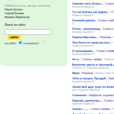
Сменяет лето-Осень...
/
Стихи
Любимые поэты, авторы, писатели:
Комментариев
2
Пауло Коэльо
Ты так близко,так рядом...
/
С
Сергей Есенин
Комментариев
1
Михаил Лермонтов
Осенний диалог.
/
Стихи о лю
1
Поиск по сайту
Осень - разлучница.
/
Стихи о
Комментариев
1
Памяти Максима...
/
Реализм
/
Она была не такая как все...
/
на сайте:
в интернете:
Комментариев
2
О прошедшем...
/
Стихи о люб
Комментариев
3
Не я...
/
Стихи о любви
/ Рейтин
Весенние цветы и ласковый р
Рейтинг
5
/ Комментариев
0
Маме
/
Реализм
/ Рейтинг
4.5
/ 
Тебе я говорю- Прощай!
/
Наб
Комментариев
1
Зачем мой друг ушел из жизн
3.3
/ Комментариев
2
Сомнение
/
Наброски, отрывки
Одному...далекому....
/
Стихи 
Комментариев
3
Значит.........
/
Стихи о любви
/ 