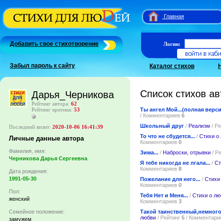
Главная
Добавить свое стихотворение
Логин:
Забыл пароль к сайту
Каталог стихов
Список стихов ав
Дарья_Черникова
Рейтинг автора:
62
Ты ангел Мой...(полная верси
Рейтинг критика:
53
/ Комментариев
6
Школьный друг
/
Реализм
/ Р
Последний визит:
2020-10-06 16:41:39
То что не сбудется...
/
Стихи о
Личные данные автора
Комментариев
0
Фамилия, имя:
Зима...
/
Наброски, отрывки
/ Р
Черникова Дарья Сергеевна
Я тебе никогда не лгала...
/
Ст
Комментариев
8
Дата рождения:
1991-05-30
Пожелание для него...
/
Стихи
Комментариев
0
Пол:
Тебя Нет и Меня...
/
Стихи о лю
женский
Комментариев
3
Такой таинственный,немного 
Семейное положение:
любви
/ Рейтинг
5
/ Комментар
замужем