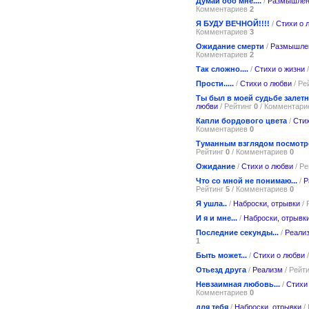
Думай обо мне....
/
Размышлен
Комментариев
2
Я БУДУ ВЕЧНОЙ!!!!
/
Стихи о 
Комментариев
3
Ожидание смерти
/
Размышле
Комментариев
2
Так сложно....
/
Стихи о жизни
/
Прости.....
/
Стихи о любви
/ Ре
Ты был в моей судьбе залет
любви
/ Рейтинг
0
/ Комментар
Капли бордового цвета
/
Стих
Комментариев
0
Туманным взглядом посмотре
Рейтинг
0
/ Комментариев
0
Ожидание
/
Стихи о любви
/ Р
Что со мной не понимаю...
/
Р
Рейтинг
5
/ Комментариев
0
Я ушла..
/
Наброски, отрывки
/ 
И я и мне...
/
Наброски, отрывк
Последние секунды...
/
Реали
1
Быть может...
/
Стихи о любви
/
Отьезд друга
/
Реализм
/ Рейт
Невзаимная любовь...
/
Стихи
Комментариев
0
для тебя
/
Наброски, отрывки
/