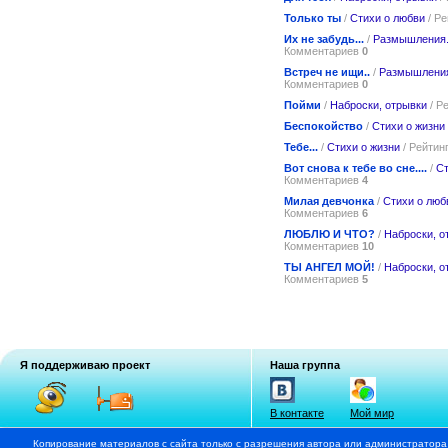
Только ты
/
Стихи о любви
/ Р
Их не забудь...
/
Размышления
Комментариев
0
Встреч не ищи..
/
Размышления
Комментариев
0
Пойми
/
Наброски, отрывки
/ Р
Беспокойство
/
Стихи о жизни
Тебе...
/
Стихи о жизни
/ Рейтин
Вот снова к тебе во сне....
/
Ст
Комментариев
4
Милая девчонка
/
Стихи о люб
Комментариев
6
ЛЮБЛЮ И ЧТО?
/
Наброски, о
Комментариев
10
ТЫ АНГЕЛ МОЙ!
/
Наброски, о
Комментариев
5
Я поддерживаю проект
Наша группа
В контакте
Мой мир
Копирование материалов с сайта только с разрешения автора или администратора