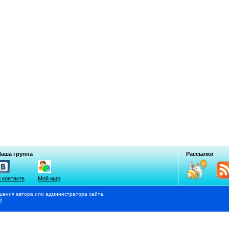
Наша группа
Рассылки
 контакте
Мой мир
шения автора или администратора сайта.
й