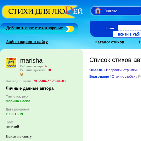
Главная
Добавить свое стихотворение
Логин:
Забыл пароль к сайту
Каталог стихов
Список стихов ав
marisha
Рейтинг автора:
6
Она.Он.
/
Наброски, отрывки
/ 
Рейтинг критика:
10
Благодарю
/
Стихи о любви
/ Р
Последний визит:
2012-08-27 23:46:03
Личные данные автора
Фамилия, имя:
Марина Баева
Дата рождения:
1992-11-19
Пол:
женский
Поиск по сайту