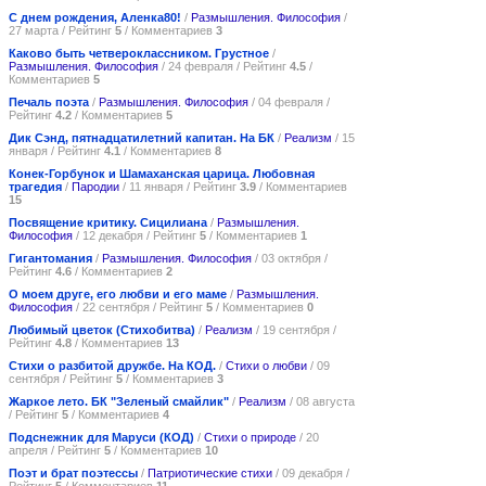
С днем рождения, Аленка80!
/
Размышления. Философия
/
27 марта / Рейтинг
5
/ Комментариев
3
Каково быть четвероклассником. Грустное
/
Размышления. Философия
/ 24 февраля / Рейтинг
4.5
/
Комментариев
5
Печаль поэта
/
Размышления. Философия
/ 04 февраля /
Рейтинг
4.2
/ Комментариев
5
Дик Сэнд, пятнадцатилетний капитан. На БК
/
Реализм
/ 15
января / Рейтинг
4.1
/ Комментариев
8
Конек-Горбунок и Шамаханская царица. Любовная
трагедия
/
Пародии
/ 11 января / Рейтинг
3.9
/ Комментариев
15
Посвящение критику. Сицилиана
/
Размышления.
Философия
/ 12 декабря / Рейтинг
5
/ Комментариев
1
Гигантомания
/
Размышления. Философия
/ 03 октября /
Рейтинг
4.6
/ Комментариев
2
О моем друге, его любви и его маме
/
Размышления.
Философия
/ 22 сентября / Рейтинг
5
/ Комментариев
0
Любимый цветок (Стихобитва)
/
Реализм
/ 19 сентября /
Рейтинг
4.8
/ Комментариев
13
Стихи о разбитой дружбе. На КОД.
/
Стихи о любви
/ 09
сентября / Рейтинг
5
/ Комментариев
3
Жаркое лето. БК "Зеленый смайлик"
/
Реализм
/ 08 августа
/ Рейтинг
5
/ Комментариев
4
Подснежник для Маруси (КОД)
/
Стихи о природе
/ 20
апреля / Рейтинг
5
/ Комментариев
10
Поэт и брат поэтессы
/
Патриотические стихи
/ 09 декабря /
Рейтинг
5
/ Комментариев
11