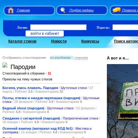
Главная
Подбор рифмы
Правила 
Логин:
Пароль:
Каталог стихов
Новости
Конкурсы
Поиск автор
Отображать стихотворения
по альбомам
списком
А вот и я...
Пародии
Стихотворений в сборнике -
11
Преколы на тему чужых стехов
Богиня, учись плавать. Пародия
/
Шуточные стихи
/ 07
марта / Рейтинг
3.6
/ Комментариев
32
Поэты, птички и ниндзя-черепашки (пародия)
/
Шуточные
стихи
/ 28 февраля / Рейтинг
3.9
/ Комментариев
6
Бедный shout (пародия)
/
Шуточные стихи
/ 03 февраля /
Рейтинг
4.9
/ Комментариев
8
Свидание с сигареткой (пародия)
/
Патриотические стихи
/
30 января / Рейтинг
4.8
/ Комментариев
6
Осенний вампир (материал над КОД №1)
/
Мистика и
эзотерика
/ 16 января / Рейтинг
4.8
/ Комментариев
6