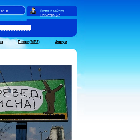
сайта
Личный кабинет
Регистрация
ов
Песни(MP3)
Форум