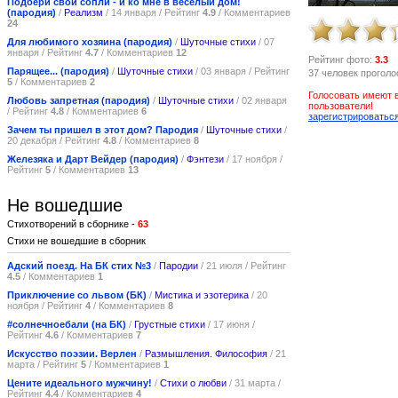
Подбери свои сопли - и ко мне в веселый дом!
(пародия)
/
Реализм
/ 14 января / Рейтинг
4.9
/ Комментариев
24
Для любимого хозяина (пародия)
/
Шуточные стихи
/ 07
января / Рейтинг
4.7
/ Комментариев
12
Рейтинг фото:
3.3
Парящее... (пародия)
/
Шуточные стихи
/ 03 января / Рейтинг
37 человек прогол
5
/ Комментариев
2
Голосовать имеют 
Любовь запретная (пародия)
/
Шуточные стихи
/ 02 января
пользователи!
/ Рейтинг
4.8
/ Комментариев
6
зарегистрироватьс
Зачем ты пришел в этот дом? Пародия
/
Шуточные стихи
/
20 декабря / Рейтинг
4.8
/ Комментариев
8
Железяка и Дарт Вейдер (пародия)
/
Фэнтези
/ 17 ноября /
Рейтинг
5
/ Комментариев
13
Не вошедшие
Стихотворений в сборнике -
63
Стихи не вошедшие в сборник
Адский поезд. На БК стих №3
/
Пародии
/ 21 июля / Рейтинг
4.5
/ Комментариев
1
Приключение со львом (БК)
/
Мистика и эзотерика
/ 20
ноября / Рейтинг
4
/ Комментариев
8
#солнечноебали (на БК)
/
Грустные стихи
/ 17 июня /
Рейтинг
4.6
/ Комментариев
7
Искусство поэзии. Верлен
/
Размышления. Философия
/ 21
марта / Рейтинг
5
/ Комментариев
1
Цените идеального мужчину!
/
Стихи о любви
/ 31 марта /
Рейтинг
4.4
/ Комментариев
4