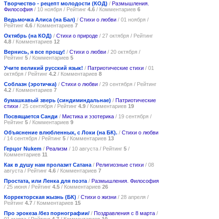
Творчество - рецепт молодости (КОД)
/
Размышления.
Философия
/ 10 ноября / Рейтинг
4.6
/ Комментариев
6
Ведьмочка Алиса (на Бал)
/
Стихи о любви
/ 01 ноября /
Рейтинг
4.6
/ Комментариев
7
Октябрь (на КОД)
/
Стихи о природе
/ 27 октября / Рейтинг
4.8
/ Комментариев
12
Вернись, я все прощу!
/
Стихи о любви
/ 20 октября /
Рейтинг
5
/ Комментариев
5
Учите великий русский язык!
/
Патриотические стихи
/ 01
октября / Рейтинг
4.2
/ Комментариев
8
Соблазн (эротичка)
/
Стихи о любви
/ 29 сентября / Рейтинг
4.2
/ Комментариев
7
бумашкавый зверь (синдиминдальнае)
/
Патриотические
стихи
/ 25 сентября / Рейтинг
4.9
/ Комментариев
19
Посвящается Санди
/
Мистика и эзотерика
/ 19 сентября /
Рейтинг
5
/ Комментариев
9
Объяснение влюбленных, с Локи (на БК).
/
Стихи о любви
/ 14 сентября / Рейтинг
5
/ Комментариев
13
Герцог Nukem
/
Реализм
/ 10 августа / Рейтинг
5
/
Комментариев
11
Как в душу нам пролазит Сатана
/
Религиозные стихи
/ 08
августа / Рейтинг
4.6
/ Комментариев
7
Простата, или Ленка для поэта
/
Размышления. Философия
/ 25 июня / Рейтинг
4.5
/ Комментариев
26
Корректорская жызнь (БК)
/
Стихи о жизни
/ 28 апреля /
Рейтинг
4.7
/ Комментариев
15
Про эрокеза /без порнографии/
/
Поздравления с 8 марта
/
01 марта / Рейтинг
4.7
/ Комментариев
10