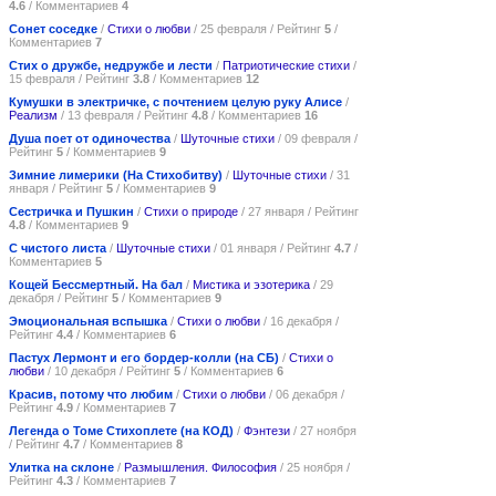
4.6
/ Комментариев
4
Сонет соседке
/
Стихи о любви
/ 25 февраля / Рейтинг
5
/
Комментариев
7
Стих о дружбе, недружбе и лести
/
Патриотические стихи
/
15 февраля / Рейтинг
3.8
/ Комментариев
12
Кумушки в электричке, с почтением целую руку Алисе
/
Реализм
/ 13 февраля / Рейтинг
4.8
/ Комментариев
16
Душа поет от одиночества
/
Шуточные стихи
/ 09 февраля /
Рейтинг
5
/ Комментариев
9
Зимние лимерики (На Стихобитву)
/
Шуточные стихи
/ 31
января / Рейтинг
5
/ Комментариев
9
Сестричка и Пушкин
/
Стихи о природе
/ 27 января / Рейтинг
4.8
/ Комментариев
9
С чистого листа
/
Шуточные стихи
/ 01 января / Рейтинг
4.7
/
Комментариев
5
Кощей Бессмертный. На бал
/
Мистика и эзотерика
/ 29
декабря / Рейтинг
5
/ Комментариев
9
Эмоциональная вспышка
/
Стихи о любви
/ 16 декабря /
Рейтинг
4.4
/ Комментариев
6
Пастух Лермонт и его бордер-колли (на СБ)
/
Стихи о
любви
/ 10 декабря / Рейтинг
5
/ Комментариев
6
Красив, потому что любим
/
Стихи о любви
/ 06 декабря /
Рейтинг
4.9
/ Комментариев
7
Легенда о Томе Стихоплете (на КОД)
/
Фэнтези
/ 27 ноября
/ Рейтинг
4.7
/ Комментариев
8
Улитка на склоне
/
Размышления. Философия
/ 25 ноября /
Рейтинг
4.3
/ Комментариев
7