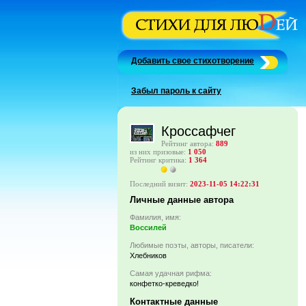
Добавить свое стихотворение
Забыл пароль к сайту
Кроссафчег
Рейтинг автора:
889
из них призовые:
1 050
Рейтинг критика:
1 364
Последний визит:
2023-11-05 14:22:31
Личные данные автора
Фамилия, имя:
Воссилей
Любимые поэты, авторы, писатели:
Хлебников
Самая удачная рифма:
конфетко-креведко!
Контактные данные