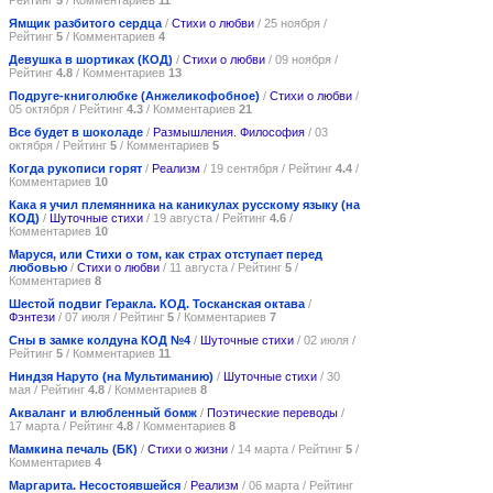
Ямщик разбитого сердца
/
Стихи о любви
/ 25 ноября /
Рейтинг
5
/ Комментариев
4
Девушка в шортиках (КОД)
/
Стихи о любви
/ 09 ноября /
Рейтинг
4.8
/ Комментариев
13
Подруге-книголюбке (Анжеликофобное)
/
Стихи о любви
/
05 октября / Рейтинг
4.3
/ Комментариев
21
Все будет в шоколаде
/
Размышления. Философия
/ 03
октября / Рейтинг
5
/ Комментариев
5
Когда рукописи горят
/
Реализм
/ 19 сентября / Рейтинг
4.4
/
Комментариев
10
Кака я учил племянника на каникулах русскому языку (на
КОД)
/
Шуточные стихи
/ 19 августа / Рейтинг
4.6
/
Комментариев
10
Маруся, или Стихи о том, как страх отступает перед
любовью
/
Стихи о любви
/ 11 августа / Рейтинг
5
/
Комментариев
8
Шестой подвиг Геракла. КОД. Тосканская октава
/
Фэнтези
/ 07 июля / Рейтинг
5
/ Комментариев
7
Сны в замке колдуна КОД №4
/
Шуточные стихи
/ 02 июля /
Рейтинг
5
/ Комментариев
11
Ниндзя Наруто (на Мультиманию)
/
Шуточные стихи
/ 30
мая / Рейтинг
4.8
/ Комментариев
8
Акваланг и влюбленный бомж
/
Поэтические переводы
/
17 марта / Рейтинг
4.8
/ Комментариев
8
Мамкина печаль (БК)
/
Стихи о жизни
/ 14 марта / Рейтинг
5
/
Комментариев
4
Маргарита. Несостоявшейся
/
Реализм
/ 06 марта / Рейтинг