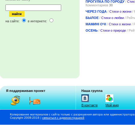
ПРОГУЛКА ПО ГОРОДУ
/
Стих
Комментариев
30
ЧЕРЕЗ ГОДА
/
Стихи о жизни
/ 
БЫЛОЕ
/
Стихи о любви
/ Рейт
на сайте:
в интернете:
МАМИНІ ОЧІ
/
Стихи о жизни
/ 
ОСЕНЬ
/
Стихи о природе
/ Рей
Я поддерживаю проект
Наша группа
В контакте
Мой мир
Копирование материалов с сайта только с разрешения автора или администратора
Copyright 2008-2016 |
связаться с администрацией