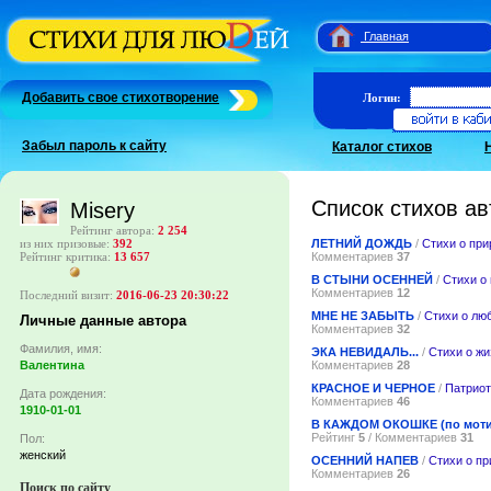
Главная
Добавить свое стихотворение
Логин:
Забыл пароль к сайту
Каталог стихов
Список стихов ав
Misery
Рейтинг автора:
2 254
ЛЕТНИЙ ДОЖДЬ
/
Стихи о при
из них призовые:
392
Комментариев
37
Рейтинг критика:
13 657
В СТЫНИ ОСЕННЕЙ
/
Стихи о
Комментариев
12
Последний визит:
2016-06-23 20:30:22
МНЕ НЕ ЗАБЫТЬ
/
Стихи о лю
Личные данные автора
Комментариев
32
Фамилия, имя:
ЭКА НЕВИДАЛЬ...
/
Стихи о жи
Комментариев
28
Валентина
КРАСНОЕ И ЧЕРНОЕ
/
Патриот
Дата рождения:
Комментариев
46
1910-01-01
В КАЖДОМ ОКОШКЕ (по моти
Рейтинг
5
/ Комментариев
31
Пол:
женский
ОСЕННИЙ НАПЕВ
/
Стихи о пр
Комментариев
26
Поиск по сайту