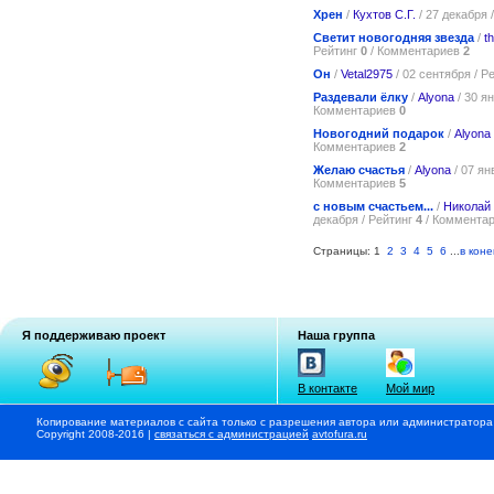
Хрен
/
Кухтов С.Г.
/ 27 декабря 
Светит новогодняя звезда
/
t
Рейтинг
0
/ Комментариев
2
Он
/
Vetal2975
/ 02 сентября / Р
Раздевали ёлку
/
Alyona
/ 30 я
Комментариев
0
Новогодний подарок
/
Alyona
Комментариев
2
Желаю счастья
/
Alyona
/ 07 ян
Комментариев
5
с новым счастьем...
/
Николай
декабря / Рейтинг
4
/ Коммента
Страницы: 1
2
3
4
5
6
...
в коне
Я поддерживаю проект
Наша группа
В контакте
Мой мир
Копирование материалов с сайта только с разрешения автора или администратора
Copyright 2008-2016 |
связаться с администрацией
avtofura.ru