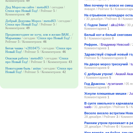
Комментриев:
49
Мне почему-то вовсе не смеш
Дед Мороз на сайте
/
metod63
/ сегодня /
января / Рейтинг
5
/ Комментар
Стихи про Новый Год!
/ Рейтинг
5
/
Комментриев:
49
На отрывном календаре оста
/ 30 декабря / Рейтинг
0
/ Комме
Добрый Дедушка Мороз
/
metod63
/ сегодня /
Стихи про Новый Год!
/ Рейтинг
5
/
С Годом Змеи!
/
alku244in
/ 30 
Комментриев:
49
Комментариев
1
Предновогоднее не хочу, или я желаю ВАМ...
/
Белый кот и белый снеговик
Марьюшка
/ сегодня /
Стихи про Новый Год!
/
5
/ Комментариев
0
Рейтинг
5
/ Комментриев:
46
Рефрен.
/
Владимир Невский
/ 
Комментариев
1
Битая чашка
/
v2810475
/ сегодня /
Стихи про
Новый Год!
/ Рейтинг
5
/ Комментриев:
46
Здравствуй старый новый го
Рейтинг
5
/ Комментариев
0
Опасная работа
/
metod63
/ сегодня /
Стихи
про Новый Год!
/ Рейтинг
5
/ Комментриев:
43
На дворе мороз трескучий
/
t
Комментариев
0
Новогодняя быль
/
anitas
/ сегодня /
Стихи про
Новый Год!
/ Рейтинг
5
/ Комментриев:
42
С добрым утром!
/
Акакий Ака
/ Комментариев
5
Год Дракона
/
лузитания
/ 05 я
Комментариев
0
Уснули плюшевые мишки
/
Jui
Комментариев
1
В суете хмельного карнавала
sado
/ 31 декабря / Рейтинг
5
/ 
Весело весело встретим Нов
28 декабря / Рейтинг
3
/ Коммен
Ранним утром проникает в р
28 декабря / Рейтинг
0
/ Коммен
Иди вперёд, не бойся, там св