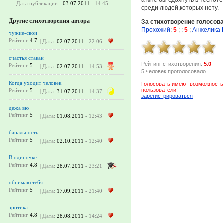
Дата публикации -
03.07.2011
- 14:45
среди людей,которых нету.
Другие стихотворения автора
За стихотворение голосов
Прохожий
:
5
;
:
5
;
Анжелика 
чужие-свои
Рейтинг
4.7
| Дата:
02.07.2011
- 22:06
счастья стакан
Рейтинг стихотворения:
5.0
Рейтинг
5
| Дата:
02.07.2011
- 14:53
5 человек проголосовало
Когда уходит человек
Голосовать имеют возможность
пользователи!
Рейтинг
5
| Дата:
31.07.2011
- 14:37
зарегистрироваться
дежа вю
Рейтинг
5
| Дата:
01.08.2011
- 12:43
банальность.......
Рейтинг
5
| Дата:
02.10.2011
- 12:40
В одиночке
Рейтинг
4.8
| Дата:
28.07.2011
- 23:21
обнимаю тебя........
Рейтинг
5
| Дата:
17.09.2011
- 21:40
эротика
Рейтинг
4.8
| Дата:
28.08.2011
- 14:24