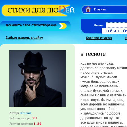
Главная
Добавить свое стихотворение
Логин:
Забыл пароль к сайту
Каталог стихов
в тесноте
иду по лезвию ножа,
держась за проволоку жизни
на острие его-душа,
моя она...чужие мысли.
чужая боль роднее всех,
когда её не понимаешь.
она как будто чей-то смех,
смеёшься с ним.о чём?не зн
и протянуть бы им ладонь,
всем дорогим,но одиноким.
увы,погас дневной огонь
Автор:
strannik
и заблудились по дороге.
да разошлись по пустоте,
Рейтинг автора:
331
все души мира и планеты.
Рейтинг критика:
1 102
а мне бы сдохнуть в тесноте