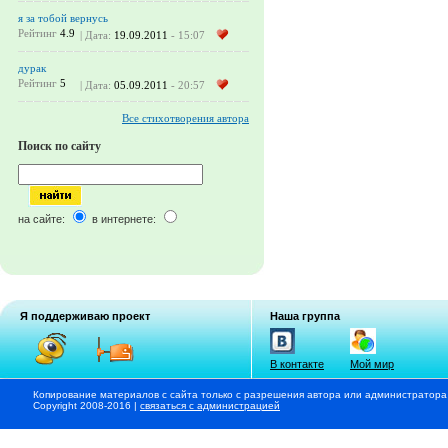
я за тобой вернусь
Рейтинг
4.9
| Дата:
19.09.2011
- 15:07
дурак
Рейтинг
5
| Дата:
05.09.2011
- 20:57
Все стихотворения автора
Поиск по сайту
на сайте:
в интернете:
Я поддерживаю проект
Наша группа
В контакте
Мой мир
Копирование материалов с сайта только с разрешения автора или администратора
Copyright 2008-2016 |
связаться с администрацией