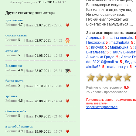
Дата публикации -
31.07.2011
- 14:37
В преддверьи искушенья.
Как жаль,что он,не чуя ног,
Другие стихотворения автора
Не смог остановиться.
Пускай ему поможет Бог
чужие-свои
В снегах не заблудиться.....
Рейтинг
4.7
| Дата:
02.07.2011
- 22:06
За стихотворение голосов
счастья стакан
Ладенка
:
5
;
marina monako
:
Рейтинг
5
| Дата:
02.07.2011
- 14:53
Прохожий
:
5
;
madhubala
:
5
;
5
;
писуля
:
5
;
Марьюшка
:
5
;
дежа вю
Витальева
:
5
;
Наиль Бикмет
Рейтинг
5
| Дата:
01.08.2011
- 12:43
Анжелика Градо
:
5
;
Алекс Г
ddn81210@mail.ru
:
5
;
Лидаз
В одиночке
akella62
:
5
;
marianna.ya
:
5
;
Рейтинг
4.8
| Дата:
28.07.2011
- 23:21
банальность.......
Рейтинг
5
| Дата:
02.10.2011
- 12:40
Рейтинг стихотворения:
5.0
25 человек проголосовало
эротика
Голосовать имеют возможность
Рейтинг
4.8
| Дата:
28.08.2011
- 14:24
пользователи!
зарегистрироваться
обнимаю тебя........
Рейтинг
5
| Дата:
17.09.2011
- 21:40
я за тобой вернусь
Рейтинг
4.9
| Дата:
19.09.2011
- 15:07