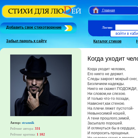
Главная
Добавить свое стихотворение
Логин:
Забыл пароль к сайту
Каталог стихов
Когда уходит чел
Когда уходит человек,
Его никто не держит.
Следы закроет мокрый снег,
Безличием надежды.
Никто не скажет:ПОДОЖДИ,
Ни словом,ни слезою.
И только что-то позади,
Нависнет,как стеною.
На плечи ляжет пустотой-
Невыносимой ношей,
А тени прошлого,зимой,
Автор:
strannik
Засыпало порошей.
И оглянуться бы в сердцах,
Рейтинг автора:
331
И попросить прощенья.
Рейтинг критика:
1 102
Но человек стоит в дверях,