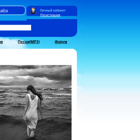
сайта
Личный кабинет
Регистрация
ов
Песни(MP3)
Форум