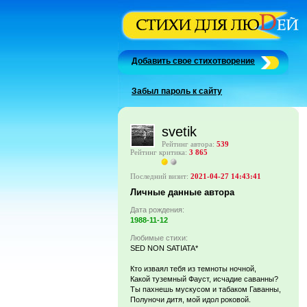
Добавить свое стихотворение
Забыл пароль к сайту
svetik
Рейтинг автора:
539
Рейтинг критика:
3 865
Последний визит:
2021-04-27 14:43:41
Личные данные автора
Дата рождения:
1988-11-12
Любимые стихи:
SED NON SATIATA*
Кто изваял тебя из темноты ночной,
Какой туземный Фауст, исчадие саванны?
Ты пахнешь мускусом и табаком Гаванны,
Полуночи дитя, мой идол роковой.