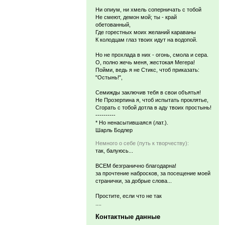
Ни опиум, ни хмель соперничать с тобой
Не смеют, демон мой; ты - край
обетованный,
Где горестных моих желаний караваны
К колодцам глаз твоих идут на водопой.
Но не прохлада в них - огонь, смола и сера.
О, полно жечь меня, жестокая Мегера!
Пойми, ведь я не Стикс, чтоб приказать:
"Остынь!",
Семижды заключив тебя в свои объятья!
Не Прозерпина я, чтоб испытать проклятье,
Сгорать с тобой дотла в аду твоих простынь!
----------
* Но ненасытившаяся (лат.).
Шарль Бодлер
Немного о себе (путь к творчеству):
так, балуюсь...
ВСЕМ безгранично благодарна!
за прочтение набросков, за посещение моей
странички, за добрые слова...
Простите, если что не так
....
Контактные данные