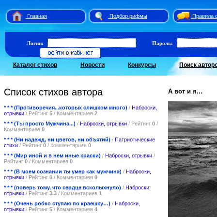
Главная
Подбор рифмы
Правила 
Логин:
Пароль:
Каталог стихов
Новости
Конкурсы
Поиск автор
Список стихов автора
А вот и я...
* * * (Противоречия...которых слишком много)
/
Наброски,
отрывки
/ Рейтинг
5
/ Комментариев
2
* * * (Ты просто Мужчина...)
/
Наброски, отрывки
/ Рейтинг
0
/
Комментариев
0
* * * (Ни надежд, ни цветов, ни объятий)
/
Патриотические
стихи
/ Рейтинг
0
/ Комментариев
0
* * * (Мир иной и в нем иные краски)
/
Наброски, отрывки
/
Рейтинг
0
/ Комментариев
0
* * * (В моем сознании ты умер как мужчина)
/
Наброски,
отрывки
/ Рейтинг
0
/ Комментариев
0
* * * (поверь тому, что сердце всколыхнуло)
/
Наброски,
отрывки
/ Рейтинг
3.3
/ Комментариев
1
* * * (Очень робко ступаю по краешку…)
/
Наброски,
отрывки
/ Рейтинг
5
/ Комментариев
4