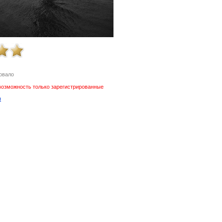
овало
возможность только зарегистрированные
я