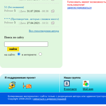
Голосовать имеют возможность
пользователи!
51 (без названия)
зарегистрироваться
Рейтинг
5
| Дата:
31.07.2016
- 08:38
* * * (Противоречия...которых слишком много)
Рейтинг
5
| Дата:
27.04.2021
- 10:51
Все стихотворения автора
Поиск по сайту
на сайте:
в интернете:
Я поддерживаю проект
Наша группа
В контакте
Мой мир
Копирование материалов с сайта только с разрешения автора или администратора
Copyright 2008-2016 |
связаться с администрацией