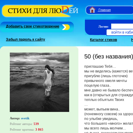
Главная
Добавить свое стихотворение
Логин:
Забыл пароль к сайту
Каталог стихов
50 (без названия
приглашаю Тебя…
мы не виделись (кажется) в
пригублю (лишь глоточек)
привычного хмеля мечты
поцелую глаза..
мне давно не бывало беспе
как в (открытых для стражд
теплых объятьях Твоих
…
может, выпьем вина..
(понемногу совсем) за здор
Автор:
svetik
по улыбке увидишь,
что большего «много» жела
Рейтинг автора:
539
мы всего лишь молчим…
Рейтинг критика:
3 865
но дыша, ощущаем ток кров