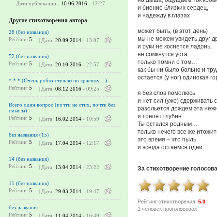
Дата публикации -
10.06.2016
- 12:27
и биение близких сердец,
и надежду в глазах
Другие стихотворения автора
может быть, (в этот день)
28 (без названия)
мы не можем увидеть друг д
Рейтинг
5
| Дата:
20.09.2014
- 13:07
и руки не коснется ладонь,
не сомкнутся уста
52 (без названия)
только помни о том…
Рейтинг
5
| Дата:
20.10.2016
- 22:57
как бы ни было больно и тр
остается (у ног) одинокая г
* * * (Очень робко ступаю по краешку…)
Рейтинг
5
| Дата:
08.12.2016
- 09:25
я без слов помолюсь,
и нет сил (уже) сдерживать 
Всего один вопрос (почти не стих, почти без
разольется дождем эта неж
смысла)
и трепет глубин
Рейтинг
5
| Дата:
16.02.2014
- 10:59
Ты остался родным…
только нечего все же итожит
без названия (15)
это время – что пыль
Рейтинг
5
| Дата:
17.04.2014
- 12:17
и всегда остаемся одни
14 (без названия)
Рейтинг
5
| Дата:
13.04.2014
- 23:22
За стихотворение голосов
11 (без названия)
Рейтинг
5
| Дата:
29.03.2014
- 19:47
Рейтинг стихотворения:
5.0
без названия
1 человек проголосовал
Рейтинг
5
| Дата:
11.04.2014
- 16:49