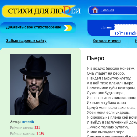
Главная
Добавить свое стихотворение
Логин:
Забыл пароль к сайту
Каталог стихов
Пьеро
Я в воэдух бросаю монетку,
Она упадёт на ребро.
Я видел закрытую клетку,
А в ней тихо плакал Пьеро.
Намажь мои губы нектаром,
Сухие,как будто кора,
И словно июльским загаром,
Их выжгла,убила жара.
Целуй меня,если захочешь,
Убей меня,если уйдёшь.
Я скроюсь из плена сей ночи
Автор:
strannik
И выйду в заслуженный дож
...Рукою толкаю рулетку,
Рейтинг автора:
331
И мне выпадает зеро.
Рейтинг критика:
1 102
Смотрю,а оставленный в кл