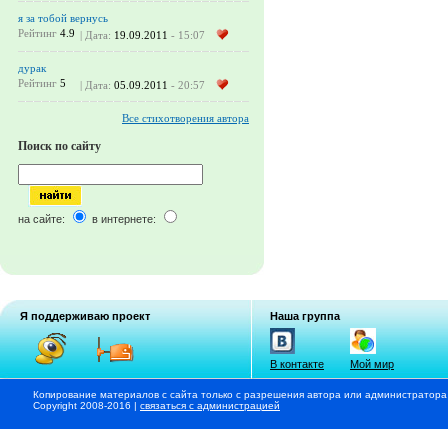
я за тобой вернусь
Рейтинг
4.9
| Дата:
19.09.2011
- 15:07
дурак
Рейтинг
5
| Дата:
05.09.2011
- 20:57
Все стихотворения автора
Поиск по сайту
на сайте:
в интернете:
Я поддерживаю проект
Наша группа
В контакте
Мой мир
Копирование материалов с сайта только с разрешения автора или администратора
Copyright 2008-2016 |
связаться с администрацией