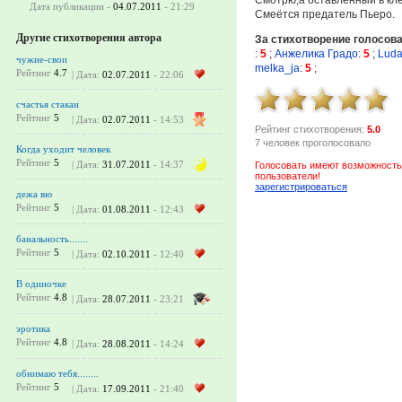
Дата публикации -
04.07.2011
- 21:29
Смеётся предатель Пьеро.
Другие стихотворения автора
За стихотворение голосов
:
5
;
Анжелика Градо
:
5
;
Luda
чужие-свои
melka_ja
:
5
;
Рейтинг
4.7
| Дата:
02.07.2011
- 22:06
счастья стакан
Рейтинг
5
| Дата:
02.07.2011
- 14:53
Рейтинг стихотворения:
5.0
7 человек проголосовало
Когда уходит человек
Рейтинг
5
| Дата:
31.07.2011
- 14:37
Голосовать имеют возможность
пользователи!
зарегистрироваться
дежа вю
Рейтинг
5
| Дата:
01.08.2011
- 12:43
банальность.......
Рейтинг
5
| Дата:
02.10.2011
- 12:40
В одиночке
Рейтинг
4.8
| Дата:
28.07.2011
- 23:21
эротика
Рейтинг
4.8
| Дата:
28.08.2011
- 14:24
обнимаю тебя........
Рейтинг
5
| Дата:
17.09.2011
- 21:40