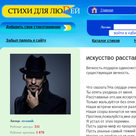
Главная
Добавить свое стихотворение
Логин:
Забыл пароль к сайту
Каталог стихов
искусство расста
Вечность-подарок одиночес
существующая вечность.
Что сказать?На сердце очен
Ты опять уходишь от меня.
Расставанье-это,как исскуст
Только жаль,куётся без огня.
Наши встречи кончатся разл
Наши ссоры кончатся ни чем
Протяни,пожалуйста,мне рук
Автор:
strannik
Я устал от этих перемен.
Пусть удача-миф из прошло
Рейтинг автора:
331
Пусть унынье-самый тяжкий 
Рейтинг критика:
1 070
Ничего не требую,но мысли