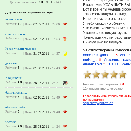
Дата публикации -
07.07.2011
- 14:09
Вторят мне:УСЛЫШАТЬ БЫ 
Вот и всё.И ты уедешь скоро
Другие стихотворения автора
Эти ссоры канули во тьму,
И среди пустого разговора
чужие-свои
Я тебя спокойно обниму.
Рейтинг
4.7
| Дата:
02.07.2011
- 22:06
Что сказать?Расстанемся в 
Утопив свою немую грусть.
счастья стакан
Только я,искусству расстава
Рейтинг
5
| Дата:
02.07.2011
- 14:53
Никогда уже не научусь.
Когда уходит человек
За стихотворение голосов
Рейтинг
5
| Дата:
31.07.2011
- 14:37
ddn81210@mail.ru
:
5
;
whiteh
melka_ja
:
5
;
Анжелика Град
дежа вю
eimerkulova
:
5
;
Саша Осень
:
Рейтинг
5
| Дата:
01.08.2011
- 12:43
В одиночке
Рейтинг
4.8
| Дата:
28.07.2011
- 23:21
Рейтинг стихотворения:
5.0
12 человек проголосовало
банальность.......
Голосовать имеют возможность
Рейтинг
5
| Дата:
02.10.2011
- 12:40
пользователи!
зарегистрироваться
обнимаю тебя........
Рейтинг
5
| Дата:
17.09.2011
- 21:40
эротика
Рейтинг
4.8
| Дата:
28.08.2011
- 14:24