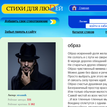
Главная
Добавить свое стихотворение
Логин:
Забыл пароль к сайту
Каталог стихов
образ
Образ искренний-доля жела
Не солгать и с пути не сверн
В череде дорогих обещаний
Не стараться других обману
Образ чувственный-мимика 
Можно даже без фраз и реч
Просто выбрать для этого м
И связать силу прочих идей.
Образ счастья-душевная ра
Безграничный простор крас
Или только обычная малост
Автор:
strannik
Самой чистой из всех чисто
...И все тленные-тленные м
Рейтинг автора:
331
Воедину сплетутся с одним-
Рейтинг критика:
1 102
Восхищайтесь мгновением ж