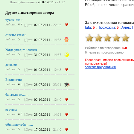
Дата публикации -
26.07.2011
- 21:17
Её образ ни с чем не сравним
Другие стихотворения автора
чужие-свои
За стихотворение голосов
Рейтинг
4.7
| Дата:
02.07.2011
- 22:06
lafa
:
5
;
Прохожий
:
5
;
Алекс 
счастья стакан
Рейтинг
5
| Дата:
02.07.2011
- 14:53
Рейтинг стихотворения:
5.0
Когда уходит человек
6 человек проголосовало
Рейтинг
5
| Дата:
31.07.2011
- 14:37
Голосовать имеют возможность
пользователи!
дежа вю
зарегистрироваться
Рейтинг
5
| Дата:
01.08.2011
- 12:43
В одиночке
Рейтинг
4.8
| Дата:
28.07.2011
- 23:21
банальность.......
Рейтинг
5
| Дата:
02.10.2011
- 12:40
эротика
Рейтинг
4.8
| Дата:
28.08.2011
- 14:24
обнимаю тебя........
Рейтинг
5
| Дата:
17.09.2011
- 21:40