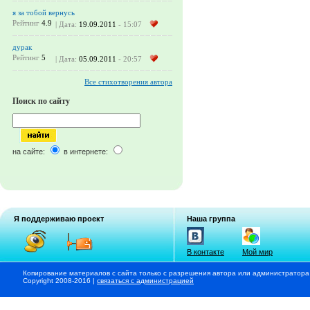
я за тобой вернусь
Рейтинг
4.9
| Дата:
19.09.2011
- 15:07
дурак
Рейтинг
5
| Дата:
05.09.2011
- 20:57
Все стихотворения автора
Поиск по сайту
на сайте:
в интернете:
Я поддерживаю проект
Наша группа
В контакте
Мой мир
Копирование материалов с сайта только с разрешения автора или администратора
Copyright 2008-2016 |
связаться с администрацией